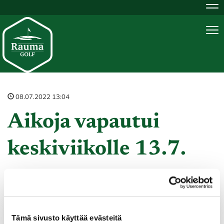
Na
Na
08.07.2022 13:04
Aikoja vapautui
keskiviikolle 13.7.
Keskiviikolle 13.7. vapautui peliaikoja.
Tämä sivusto käyttää evästeitä