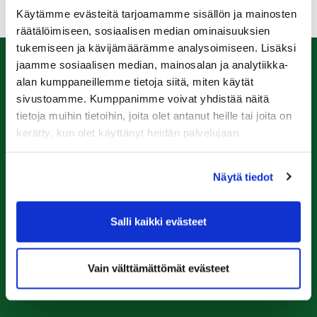
Käytämme evästeitä tarjoamamme sisällön ja mainosten
räätälöimiseen, sosiaalisen median ominaisuuksien
tukemiseen ja kävijämäärämme analysoimiseen. Lisäksi
jaamme sosiaalisen median, mainosalan ja analytiikka-
Caddiemaster
alan kumppaneillemme tietoja siitä, miten käytät
sivustoamme. Kumppanimme voivat yhdistää näitä
0447974813
tietoja muihin tietoihin, joita olet antanut heille tai joita on
caddiemaster@raumagolf.fi
kerätty, kun olet käyttänyt heidän palvelujaan.
Rauma Golf
Näytä tiedot
Ala-Pomppustentie 20
26510 Rauma
Laajemmat yhteystiedot
Salli kaikki evästeet
Seuraa meitä
Vain välttämättömät evästeet
Ota meidät seurantaan!