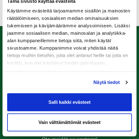
Tämä sivusto käyttää evästeitä
Käytämme evästeitä tarjoamamme sisällön ja mainosten
räätälöimiseen, sosiaalisen median ominaisuuksien
tukemiseen ja kävijämäärämme analysoimiseen. Lisäksi
jaamme sosiaalisen median, mainosalan ja analytiikka-
alan kumppaneillemme tietoja siitä, miten käytät
Caddiemaster
sivustoamme. Kumppanimme voivat yhdistää näitä
tietoja muihin tietoihin, joita olet antanut heille tai joita on
0447974813
kerätty, kun olet käyttänyt heidän palvelujaan.
caddiemaster@raumagolf.fi
Rauma Golf
Näytä tiedot
Ala-Pomppustentie 20
26510 Rauma
Salli kaikki evästeet
Laajemmat yhteystiedot
Vain välttämättömät evästeet
Seuraa meitä
Ota meidät seurantaan!