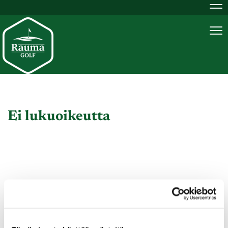
Na
Na
Ei lukuoikeutta