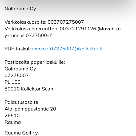
Golfrauma Oy
Verkkolaskuosoite: 003707275007
Verkkolaskuoperaattori: 003721291126 (Maventa)
y-tunnus 0727500-7
PDF-laskut:
invoice-07275007@kollektor.fi
Postiosoite paperilaskuille:
Golfrauma Oy
07275007
PL 100
80020 Kollektor Scan
Palautusosoite
Ala-pomppustentie 20
26510
Rauma
Rauma Golf r.y.