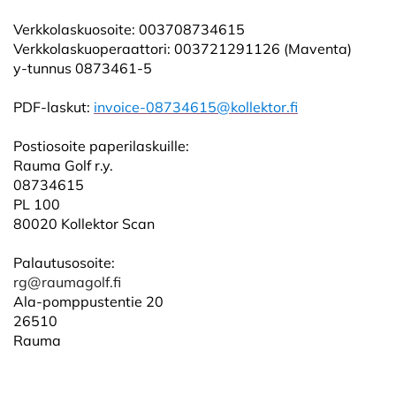
Verkkolaskuosoite: 003708734615
Verkkolaskuoperaattori: 003721291126 (Maventa)
y-tunnus 0873461-5
PDF-laskut:
invoice-08734615@kollektor.fi
Postiosoite paperilaskuille:
Rauma Golf r.y.
08734615
PL 100
80020 Kollektor Scan
Palautusosoite:
rg@raumagolf.fi
Ala-pomppustentie 20
26510
Rauma