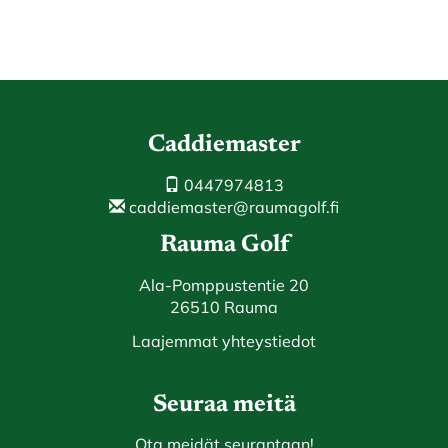
Caddiemaster
0447974813
caddiemaster@raumagolf.fi
Rauma Golf
Ala-Pomppustentie 20
26510 Rauma
Laajemmat yhteystiedot
Seuraa meitä
Ota meidät seurantaan!