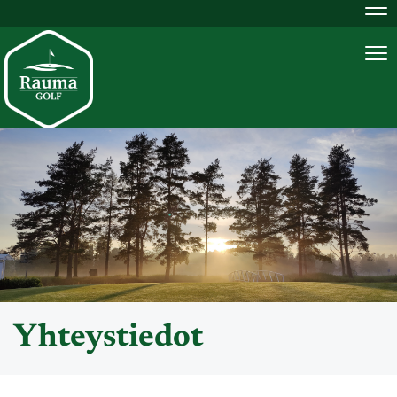
Na
Na
Yhteystiedot