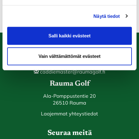
tai muuten vain viihtymään!
Näytä tiedot
Salli kaikki evästeet
Caddiemaster
Vain välttämättömät evästeet
0447974813
caddiemaster@raumagolf.fi
Rauma Golf
Ala-Pomppustentie 20
26510 Rauma
Laajemmat yhteystiedot
Seuraa meitä