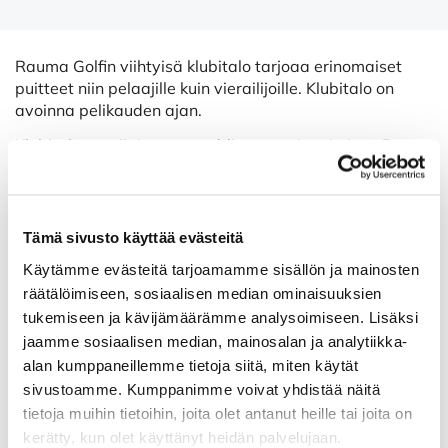
Rauma Golfin viihtyisä klubitalo tarjoaa erinomaiset
puitteet niin pelaajille kuin vierailijoille. Klubitalo on
avoinna pelikauden ajan.
Klubitalossa sijaitsevat caddiemasterin toimisto, Pro
Shop sekä kahvila. Rakennuksen yläkerrassa ovat
pelaajien käytettävissä erilliset pukuhuoneet naisille ja
miehille, joista molemmista löytyy suihkut ja saunatilat.
Tämä sivusto käyttää evästeitä
Jos haluat varmistaa, että sauna on lämmin kierroksen
jälkeen, voit sopia asiasta etukäteen caddiemasterin
Käytämme evästeitä tarjoamamme sisällön ja mainosten
kanssa. Erityisesti naisten saunan kohdalla
räätälöimiseen, sosiaalisen median ominaisuuksien
suosittelemme varmistamaan lämmityksen, sillä sen
tukemiseen ja kävijämäärämme analysoimiseen. Lisäksi
kiuas vaatii erillisen käynnistyksen.
jaamme sosiaalisen median, mainosalan ja analytiikka-
alan kumppaneillemme tietoja siitä, miten käytät
Kahvila ja Pro Shop ovat auki caddiemasterin
aukioloaikojen mukaan. Pukuhuoneet, suihkutilat ja
sivustoamme. Kumppanimme voivat yhdistää näitä
vessat ovat auki joka päivä 6.30-23.00.
tietoja muihin tietoihin, joita olet antanut heille tai joita on
kerätty, kun olet käyttänyt heidän palvelujaan.
Tervetuloa viettämään aikaa klubitalolle – kierrokselle