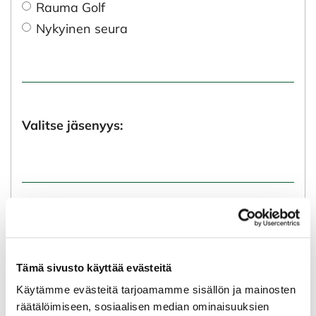
Rauma Golf
Nykyinen seura
Valitse jäsenyys:
Ymmärrän ja hyväksyn, että Rauma Golfin
toiminta edellyttää jäsenrekisterin ylläpitoa.
Tietoja ei luovuteta kolmansille osapuolille.
Tämä sivusto käyttää evästeitä
*
Käytämme evästeitä tarjoamamme sisällön ja mainosten
Ymmärrän
räätälöimiseen, sosiaalisen median ominaisuuksien