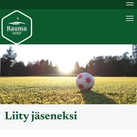
Na
Na
Liity jäseneksi