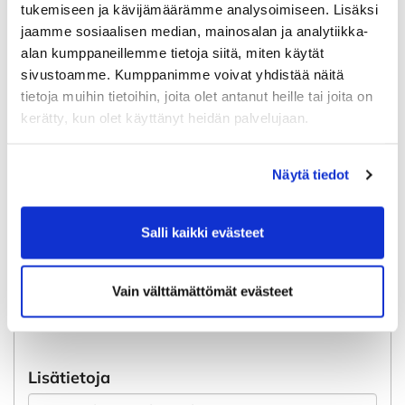
tukemiseen ja kävijämäärämme analysoimiseen. Lisäksi
Kuvia, joissa esiinnyn, saa käyttää Rauma
jaamme sosiaalisen median, mainosalan ja analytiikka-
Golfin julkaisuissa, markkinoinnissa ja
alan kumppaneillemme tietoja siitä, miten käytät
viestinnässä (RG kotisivut, some ym.)
*
sivustoamme. Kumppanimme voivat yhdistää näitä
tietoja muihin tietoihin, joita olet antanut heille tai joita on
Kyllä
kerätty, kun olet käyttänyt heidän palvelujaan.
Ei
Ensimmäistä kertaa golfseuran jäseneksi
Näytä tiedot
liittyvä, missä olet suorittanut greencardin ja
milloin?
Salli kaikki evästeet
Vain välttämättömät evästeet
Lisätietoja