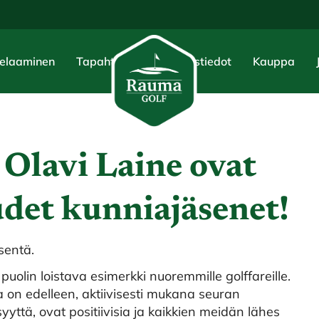
elaaminen
Tapahtumat
Yhteystiedot
Kauppa
Olavi Laine ovat
det kunniajäsenet!
sentä.
olin loistava esimerkki nuoremmille golffareille.
a on edelleen, aktiivisesti mukana seuran
yyttä, ovat positiivisia ja kaikkien meidän lähes