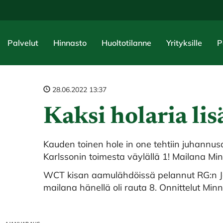
Palvelut
Hinnasto
Huoltotilanne
Yrityksille
P
28.06.2022 13:37
Kaksi holaria li
Kauden toinen hole in one tehtiin juhann
Karlssonin toimesta väylällä 1! Mailana Minn
WCT kisan aamulähdöissä pelannut RG:n Jar
mailana hänellä oli rauta 8. Onnittelut Minna