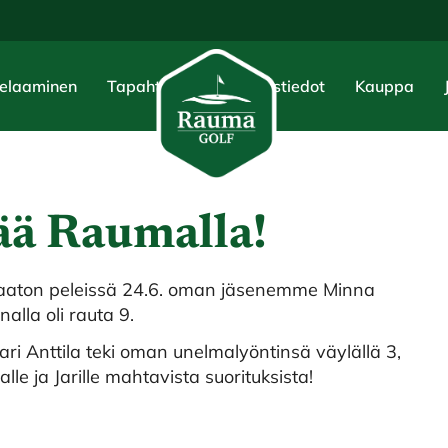
elaaminen
Tapahtumat
Yhteystiedot
Kauppa
sää Raumalla!
usaaton peleissä 24.6. oman jäsenemme Minna
alla oli rauta 9.
i Anttila teki oman unelmalyöntinsä väylällä 3,
lle ja Jarille mahtavista suorituksista!