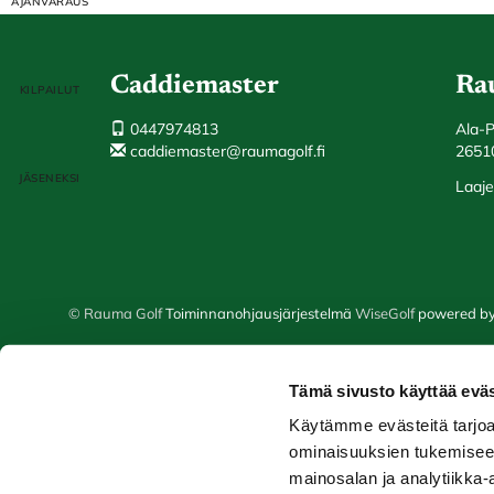
Caddiemaster
Ra
0447974813
Ala-
caddiemaster@raumagolf.fi
2651
Laaje
© Rauma Golf
Toiminnanohjausjärjestelmä
WiseGolf
powered b
Tämä sivusto käyttää eväs
Käytämme evästeitä tarjoa
ominaisuuksien tukemisee
mainosalan ja analytiikka