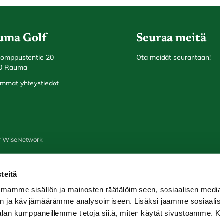
uma Golf
Seuraa meitä
Pomppustentie 20
Ota meidät seurantaan!
0 Rauma
mmat yhteystiedot
y
WiseNetwork
teitä
mamme sisällön ja mainosten räätälöimiseen, sosiaalisen medi
n ja kävijämäärämme analysoimiseen. Lisäksi jaamme sosiaali
-alan kumppaneillemme tietoja siitä, miten käytät sivustoamme