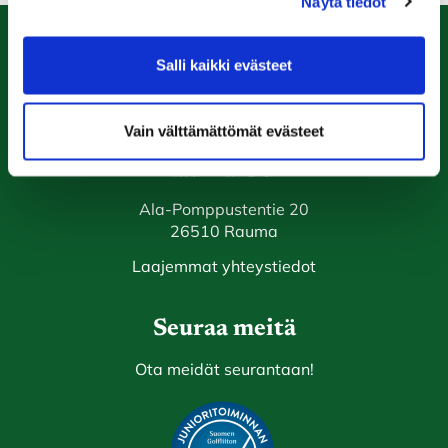
Näytä tiedot
Salli kaikki evästeet
Caddiemaster
0447974813
caddiemaster@raumagolf.fi
Vain välttämättömät evästeet
Rauma Golf
Ala-Pomppustentie 20
26510 Rauma
Laajemmat yhteystiedot
Seuraa meitä
Ota meidät seurantaan!