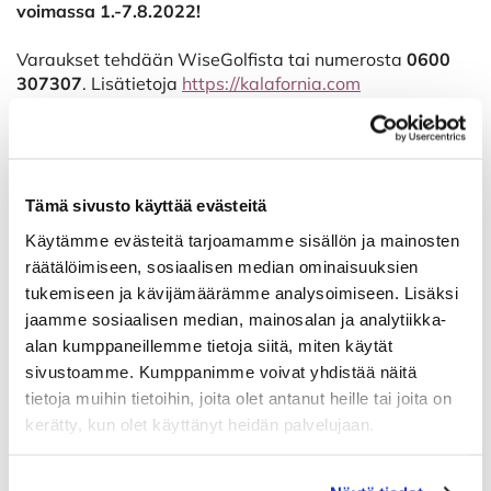
voimassa
1.-7.8.2022!
Varaukset tehdään WiseGolfista tai numerosta
0600
307307
.
Lisätietoja
https://kalafornia.com
Seuran jäsenyys osoitetaan jäsenkortilla (ebirdie).
PGK:n jäsenille on vastaava etu Raumalle 18-reiän
normaalista greenfeestä.
Tämä sivusto käyttää evästeitä
Käytämme evästeitä tarjoamamme sisällön ja mainosten
räätälöimiseen, sosiaalisen median ominaisuuksien
tukemiseen ja kävijämäärämme analysoimiseen. Lisäksi
jaamme sosiaalisen median, mainosalan ja analytiikka-
alan kumppaneillemme tietoja siitä, miten käytät
sivustoamme. Kumppanimme voivat yhdistää näitä
tietoja muihin tietoihin, joita olet antanut heille tai joita on
kerätty, kun olet käyttänyt heidän palvelujaan.