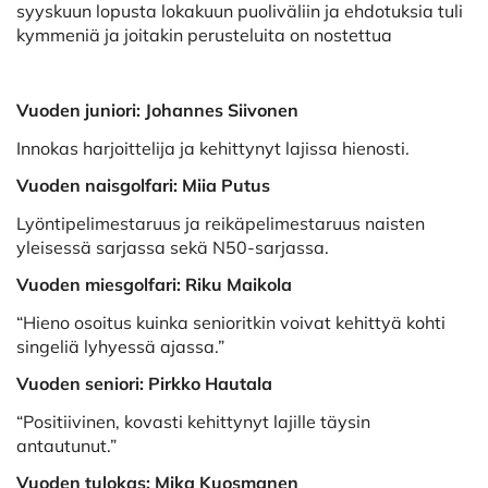
syyskuun lopusta lokakuun puoliväliin ja ehdotuksia tuli
kymmeniä ja joitakin perusteluita on nostettua
Vuoden juniori: Johannes Siivonen
Innokas harjoittelija ja kehittynyt lajissa hienosti.
Vuoden naisgolfari: Miia Putus
Lyöntipelimestaruus ja reikäpelimestaruus naisten
yleisessä sarjassa sekä N50-sarjassa.
Vuoden miesgolfari: Riku Maikola
“Hieno osoitus kuinka senioritkin voivat kehittyä kohti
singeliä lyhyessä ajassa.”
Vuoden seniori: Pirkko Hautala
“Positiivinen, kovasti kehittynyt lajille täysin
antautunut.”
Vuoden tulokas: Mika Kuosmanen