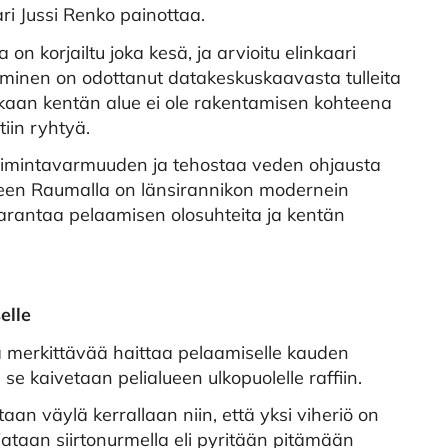
i Jussi Renko painottaa.
n korjailtu joka kesä, ja arvioitu elinkaari
siminen on odottanut datakeskuskaavasta tulleita
mukaan kentän alue ei ole rakentamisen kohteena
tiin ryhtyä.
toimintavarmuuden ja tehostaa veden ohjausta
älkeen Raumalla on länsirannikon modernein
parantaa pelaamisen olosuhteita ja kentän
elle
a merkittävää haittaa pelaamiselle kauden
 se kaivetaan pelialueen ulkopuolelle raffiin.
taan väylä kerrallaan niin, että yksi viheriö on
rjataan siirtonurmella eli pyritään pitämään