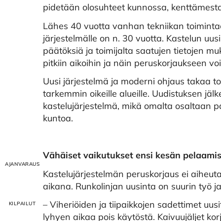
pidetään olosuhteet kunnossa, kenttämestar
Lähes 40 vuotta vanhan tekniikan toimintaa o
järjestelmälle on n. 30 vuotta. Kastelun uu
päätöksiä ja toimijalta saatujen tietojen 
pitkiin aikoihin ja näin peruskorjaukseen voi
Uusi järjestelmä ja moderni ohjaus takaa 
tarkemmin oikeille alueille. Uudistuksen j
kastelujärjestelmä, mikä omalta osaltaan 
kuntoa.
Vähäiset vaikutukset ensi kesän pelaamis
Kastelujärjestelmän peruskorjaus ei aiheut
aikana. Runkolinjan uusinta on suurin työ ja
– Viheriöiden ja tiipaikkojen sadettimet uusi
lyhyen aikaa pois käytöstä. Kaivuujäljet ko