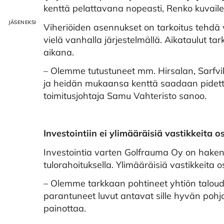
kenttä pelattavana nopeasti, Renko kuvaile
Viheriöiden asennukset on tarkoitus tehdä
vielä vanhalla järjestelmällä. Aikataulut ta
aikana.
– Olemme tutustuneet mm. Hirsalan, Sarfvik
ja heidän mukaansa kenttä saadaan pidett
toimitusjohtaja Samu Vahteristo sanoo.
Investointiin ei ylimääräisiä vastikkeita o
Investointia varten Golfrauma Oy on haken
tulorahoituksella. Ylimääräisiä vastikkeita o
– Olemme tarkkaan pohtineet yhtiön taloude
parantuneet luvut antavat sille hyvän poh
painottaa.