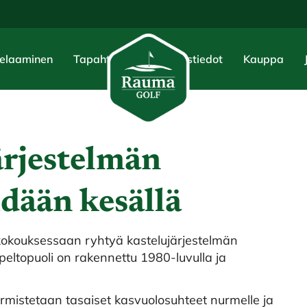
elaaminen
Tapahtumat
Yhteystiedot
Kauppa
ärjestelmän
dään kesällä
kokouksessaan ryhtyä kastelujärjestelmän
eltopuoli on rakennettu 1980-luvulla ja
varmistetaan tasaiset kasvuolosuhteet nurmelle ja