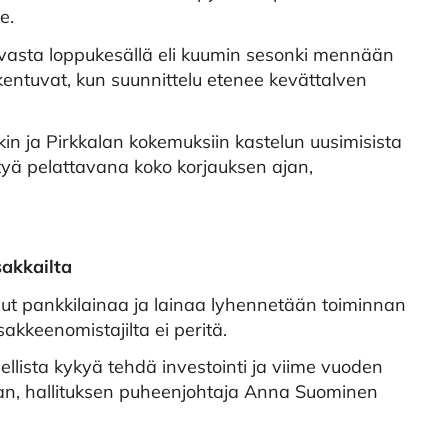
e.
 vasta loppukesällä eli kuumin sesonki mennään
rkentuvat, kun suunnittelu etenee kevättalven
in ja Pirkkalan kokemuksiin kastelun uusimisista
yä pelattavana koko korjauksen ajan,
sakkailta
ut pankkilainaa ja lainaa lyhennetään toiminnan
sakkeenomistajilta ei peritä.
llista kykyä tehdä investointi ja viime vuoden
jan, hallituksen puheenjohtaja Anna Suominen