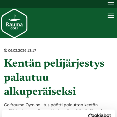
Na
Na
06.02.2026 13:17
Kentän pelijärjestys
palautuu
alkuperäiseksi
Golfrauma Oy:n hallitus päätti palauttaa kentän
pelijärjestyksen alkuperäiseksi niin, että väylä on 1 on
jatkossa klubin edessä par 5.