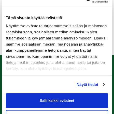
Kenttätoimikunta käsitteli asiaa loppuvuonna ja esitti
yksimielisesti palauttamista. Joulukuun
Tämä sivusto käyttää evästeitä
jäsenäänestyksen tulos oli selkeästi palauttamisen
kannalla.
Käytämme evästeitä tarjoamamme sisällön ja mainosten
räätälöimiseen, sosiaalisen median ominaisuuksien
Edelleen arkipäivisin lähdöt vuorotellen tiiltä 1 ja 10.
tukemiseen ja kävijämäärämme analysoimiseen. Lisäksi
jaamme sosiaalisen median, mainosalan ja analytiikka-
alan kumppaneillemme tietoja siitä, miten käytät
sivustoamme. Kumppanimme voivat yhdistää näitä
tietoja muihin tietoihin, joita olet antanut heille tai joita on
kerätty, kun olet käyttänyt heidän palvelujaan.
Caddiemaster
0447974813
Näytä tiedot
caddiemaster@raumagolf.fi
Rauma Golf
Salli kaikki evästeet
Ala-Pomppustentie 20
26510 Rauma