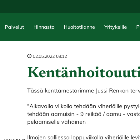
Palvelut
Hinnasto
Huoltotilanne
Yrityksille
P
02.05.2022 08:12
Kentänhoitouutis
Tässä kenttämestarimme Jussi Renkon tervei
"Alkavalla viikolla tehdään viheriöille pyst
tehdään aamuisin - 9 reikää / aamu - vastak
pelaamiselle vähäinen
Ilmojen salliessa loppuviikolla viheriöille