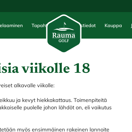
elaaminen
Tapahtumat
Yhteystiedot
Kauppa
ia viikolle 18
set alkavalle viikolle:
yleikkuu ja kevyt hiekkakattaus. Toimenpiteitä
kaiselle puolelle johon lähdöt on, eli vaikutus
 levitetään myös ensimmäinen rakeinen lannoite