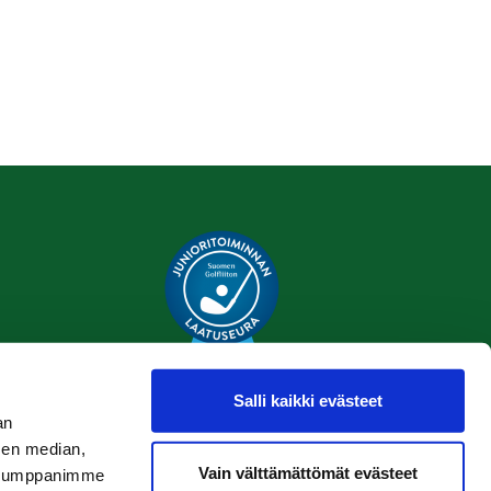
Salli kaikki evästeet
an
sen median,
Tietosuojaseloste
Vain välttämättömät evästeet
. Kumppanimme