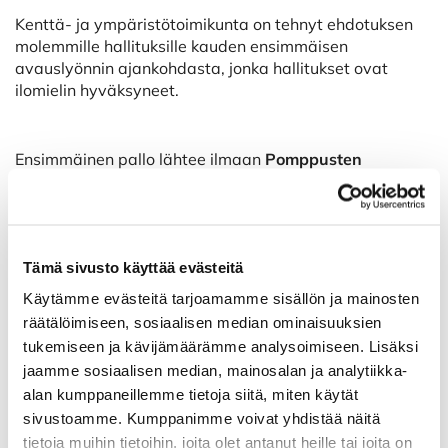
Kenttä- ja ympäristötoimikunta on tehnyt ehdotuksen
molemmille hallituksille kauden ensimmäisen
avauslyönnin ajankohdasta, jonka hallitukset ovat
ilomielin hyväksyneet.
Ensimmäinen pallo lähtee ilmaan
Pomppusten
ykköstiiltä lauantaina 29.4. klo 11.00!
Ajanvaraus aukeaa Wisegolfin kautta keskiviikkona
Tämä sivusto käyttää evästeitä
26.4. klo 12.
Käytämme evästeitä tarjoamamme sisällön ja mainosten
räätälöimiseen, sosiaalisen median ominaisuuksien
Tuttuun tapaan lähdöt ma, ke, pe tiiltä 10.
tukemiseen ja kävijämäärämme analysoimiseen. Lisäksi
jaamme sosiaalisen median, mainosalan ja analytiikka-
alan kumppaneillemme tietoja siitä, miten käytät
Siirtosääntö on voimassa yleisellä pelialueella.
sivustoamme. Kumppanimme voivat yhdistää näitä
tietoja muihin tietoihin, joita olet antanut heille tai joita on