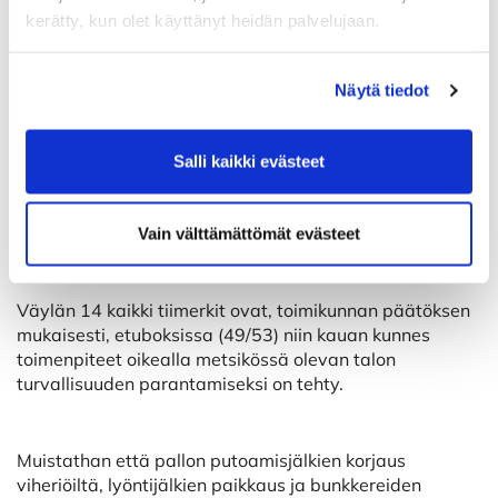
kerätty, kun olet käyttänyt heidän palvelujaan.
Kilpailu-, sääntö-, ja tasoitustoimikunta on tehnyt
paikallissääntöihin pieniä muutoksia, päivitetyt versiot
löytyvät kotisivuilta ja ilmoitustauluilta (kunhan tulevat
Näytä tiedot
painosta)
Salli kaikki evästeet
Väylälle 5 asennetaan / on asennettu lyöntiluvan
antamista varten soittokello (jos toimitusvaikeuksien
takia se saapuu ajoissa paikalle).
Vain välttämättömät evästeet
Väylän 14 kaikki tiimerkit ovat, toimikunnan päätöksen
mukaisesti, etuboksissa (49/53) niin kauan kunnes
toimenpiteet oikealla metsikössä olevan talon
turvallisuuden parantamiseksi on tehty.
Muistathan että pallon putoamisjälkien korjaus
viheriöiltä, lyöntijälkien paikkaus ja bunkkereiden