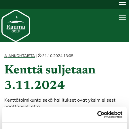
Na
Na
AJANKOHTAISTA
|
31.10.2024 13:05
Kenttä suljetaan
3.11.2024
Kenttätoimikunta sekä hallitukset ovat yksimielisesti
päättäneet, että
viimeinen pelipäivä kaudella 2024 on sunnuntai 3.11.,
jonka jälkeen kenttä menee kiinni.