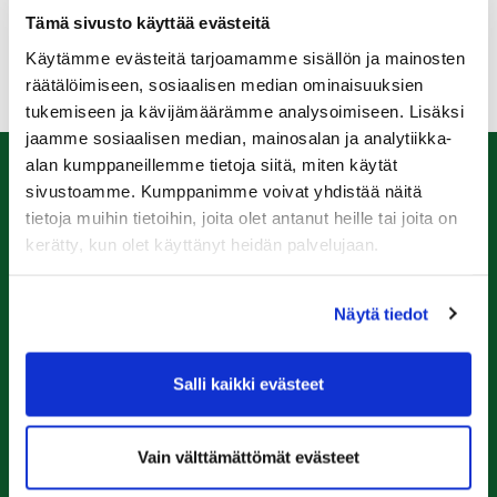
Kiitos kaikille pelaajille, sekä omille että vieraille,
Tämä sivusto käyttää evästeitä
kaudesta. Ensi vuonna pelataan taas!
Käytämme evästeitä tarjoamamme sisällön ja mainosten
räätälöimiseen, sosiaalisen median ominaisuuksien
tukemiseen ja kävijämäärämme analysoimiseen. Lisäksi
jaamme sosiaalisen median, mainosalan ja analytiikka-
alan kumppaneillemme tietoja siitä, miten käytät
sivustoamme. Kumppanimme voivat yhdistää näitä
Caddiemaster
tietoja muihin tietoihin, joita olet antanut heille tai joita on
kerätty, kun olet käyttänyt heidän palvelujaan.
0447974813
caddiemaster@raumagolf.fi
Rauma Golf
Näytä tiedot
Ala-Pomppustentie 20
26510 Rauma
Salli kaikki evästeet
Laajemmat yhteystiedot
Vain välttämättömät evästeet
Seuraa meitä