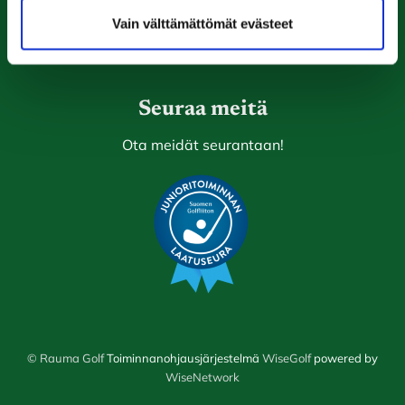
Ala-Pomppustentie 20
26510 Rauma
Vain välttämättömät evästeet
Laajemmat yhteystiedot
Seuraa meitä
Ota meidät seurantaan!
© Rauma Golf
Toiminnanohjausjärjestelmä
WiseGolf
powered by
WiseNetwork