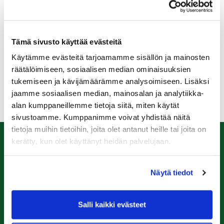
Pelikausi jatkuu sunnuntai 2.11. asti, jonka jälkeen
kenttä on suljettu maanantaista 3.11. lähtien.
Range on avoinna toistaiseksi, muut harjoitusalueet
Tämä sivusto käyttää evästeitä
eivät ole käytössä.
Käytämme evästeitä tarjoamamme sisällön ja mainosten
räätälöimiseen, sosiaalisen median ominaisuuksien
Kiitos kaikille pelaajille kaudesta 2025!
tukemiseen ja kävijämäärämme analysoimiseen. Lisäksi
jaamme sosiaalisen median, mainosalan ja analytiikka-
alan kumppaneillemme tietoja siitä, miten käytät
sivustoamme. Kumppanimme voivat yhdistää näitä
tietoja muihin tietoihin, joita olet antanut heille tai joita on
kerätty, kun olet käyttänyt heidän palvelujaan.
Caddiemaster
Näytä tiedot
0447974813
caddiemaster@raumagolf.fi
Rauma Golf
Salli kaikki evästeet