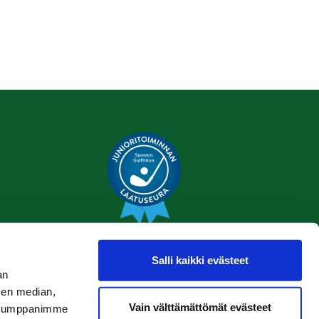
Salli kaikki evästeet
an
Tietosuojaseloste
sen median,
Vain välttämättömät evästeet
. Kumppanimme