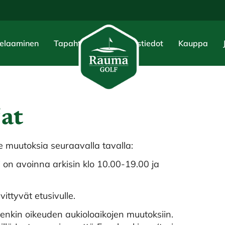
elaaminen
Tapahtumat
Yhteystiedot
Kauppa
jat
e muutoksia seuraavalla tavalla:
bi on avoinna arkisin klo 10.00-19.00 ja
ittyvät etusivulle.
enkin oikeuden aukioloaikojen muutoksiin.