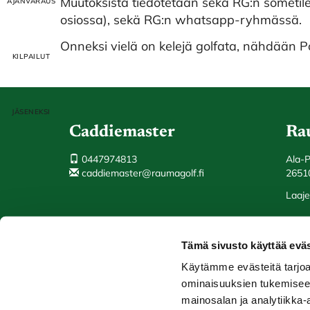
Muutoksista tiedotetaan sekä RG:n sometile
osiossa), sekä RG:n whatsapp-ryhmässä.
Onneksi vielä on kelejä golfata, nähdään 
Caddiemaster
Ra
0447974813
Ala-
caddiemaster@raumagolf.fi
2651
Laaje
Tämä sivusto käyttää eväs
Käytämme evästeitä tarjoa
© Rauma Golf
Toiminnanohjausjärjestelmä
WiseGolf
powered b
ominaisuuksien tukemisee
mainosalan ja analytiikka