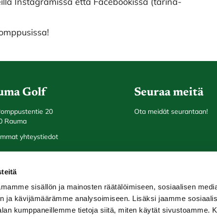
illä Instagramissa että Facebookissa (tarina-
Pomppusissa!
uma Golf
Seuraa meitä
Pomppustentie 20
Ota meidät seurantaan!
0 Rauma
mmat yhteystiedot
teitä
mamme sisällön ja mainosten räätälöimiseen, sosiaalisen medi
y
WiseNetwork
n ja kävijämäärämme analysoimiseen. Lisäksi jaamme sosiaali
-alan kumppaneillemme tietoja siitä, miten käytät sivustoamme