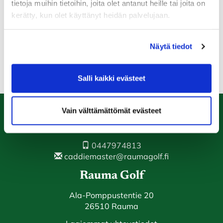
tietoja muihin tietoihin, joita olet antanut heille tai joita on
Hinta 10€
kerätty, kun olet käyttänyt heidän palvelujaan.
Ilmoittautuminen nettisivujen kautta, viimeistään
vuorokautta ennen klubituntia osiossa: "Kilpailut ja
Näytä tiedot
tapahtumat".
Salli kaikki evästeet
Vain välttämättömät evästeet
Caddiemaster
0447974813
caddiemaster@raumagolf.fi
Rauma Golf
Ala-Pomppustentie 20
26510 Rauma