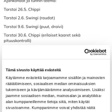
Ajankohdat ja tunnin teema:
Torstai 26.5. Chippi
Torstai 2.6. Swingi (raudat)
Torstai 9.6. Swingi (puut, draivi)
Torstai 30.6. Chippi (erilaiset kaaret sekä
pituuskontrolli)
Torstai 7.7. Putti
Torstai 14.7. Bunkkeri
Torstai 21.7. Pitch (alle 60m lyönnit)
Tämä sivusto käyttää evästeitä
Torstai 4.8. Swingi (kaikki mailat)
Käytämme evästeitä tarjoamamme sisällön ja mainosten
Torstai 11.8. Lähipeli kokonaisuudessaan / taktiikka
räätälöimiseen, sosiaalisen median ominaisuuksien
tukemiseen ja kävijämäärämme analysoimiseen. Lisäksi
Torstai 25.8. Lähipelitesti
jaamme sosiaalisen median, mainosalan ja analytiikka-
Kaikki klubitunnit kello 19-20.
alan kumppaneillemme tietoja siitä, miten käytät
sivustoamme. Kumppanimme voivat yhdistää näitä
Osallistujamäärä: min. 4 max. 12.