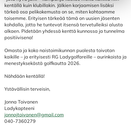
kentällä kuin klubillakin. Jälkien korjaamisen lisäksi
tärkeä osa pelikokemusta on se, miten kohtaamme
toisemme. Erityisen tärkeää tämä on uusien jäsenten
kohdalla, jotta he tuntevat itsensä tervetulleiksi alusta
alkaen. Pidetään yhdessä kenttä kunnossa ja tunnelma
positiivisena!
Omasta ja koko naistoimikunnan puolesta toivotan
kaikille – ja erityisesti RG Ladygolfareille – aurinkoista ja
menestyksekästä golfkautta 2026.
Nähdään kentällä!
Ystävällisin terveisin,
Jonna Toivanen
Ladykapteeni
jonnajtoivanen@gmail.com
040-7360279