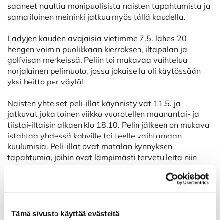
saaneet nauttia monipuolisista naisten tapahtumista ja
sama iloinen meininki jatkuu myös tällä kaudella.
Ladyjen kauden avajaisia vietimme 7.5. lähes 20
hengen voimin puolikkaan kierroksen, iltapalan ja
golfvisan merkeissä. Peliin toi mukavaa vaihtelua
norjalainen pelimuoto, jossa jokaisella oli käytössään
yksi heitto per väylä!
Naisten yhteiset peli-illat käynnistyivät 11.5. ja
jatkuvat joka toinen viikko vuorotellen maanantai- ja
tiistai-iltaisin alkaen klo 18.10. Pelin jälkeen on mukava
istahtaa yhdessä kahville tai teelle vaihtamaan
kuulumisia. Peli-illat ovat matalan kynnyksen
tapahtumia, joihin ovat lämpimästi tervetulleita niin
uudet kuin kokeneemmatkin pelaajat. Tavoitteena on
rento ja mukava yhteinen ilta kannustavassa seurassa.
Ilmoittaudu mukaan tapahtumakalenterin kautta,
peliryhmät jaetaan etukäteen.
Tämä sivusto käyttää evästeitä