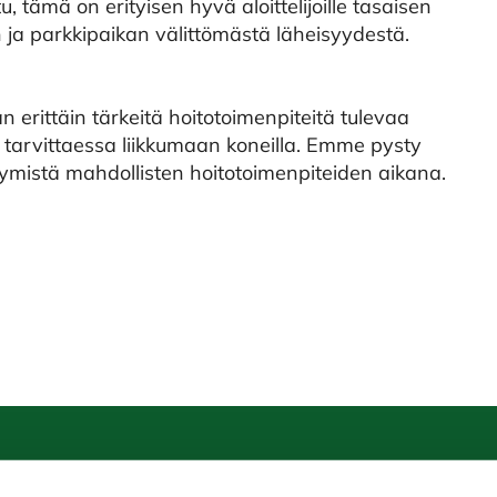
, tämä on erityisen hyvä aloittelijoille tasaisen
n ja parkkipaikan välittömästä läheisyydestä.
 erittäin tärkeitä hoitotoimenpiteitä tulevaa
an tarvittaessa liikkumaan koneilla. Emme pysty
istä mahdollisten hoitotoimenpiteiden aikana.
uma Golf
Seuraa meitä