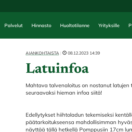
Palvelut
Hinnasto
Huoltotilanne
Yrityksille
P
AJANKOHTAISTA
|
08.12.2023 14:39
Latuinfoa
Mahtava talvenaloitus on nostanut latujen t
seuraavaksi hieman infoa siitä!
Edellytykset hiihtoladun tekemiseksi kentäll
päätarkoitukseensa mahdollisimman hyvässä
näyttää tällä hetkellä Pomppusiin 17cm lum