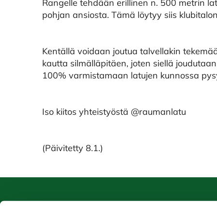
Rangelle tehdään erillinen n. 500 metrin latu
pohjan ansiosta. Tämä löytyy siis klubitalo
Kentällä voidaan joutua talvellakin tekemään
kautta silmälläpitäen, joten siellä jouduta
100% varmistamaan latujen kunnossa pysym
Iso kiitos yhteistyöstä @raumanlatu
(Päivitetty 8.1.)
Caddiemaster
Ra