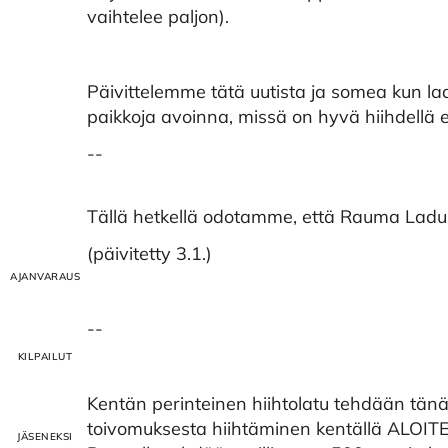
vaihtelee paljon).
Päivittelemme tätä uutista ja somea kun la
paikkoja avoinna, missä on hyvä hiihdellä 
--
Tällä hetkellä odotamme, että Rauma Ladun
(päivitetty 3.1.)
--
Kentän perinteinen hiihtolatu tehdään tän
toivomuksesta hiihtäminen kentällä ALOITE