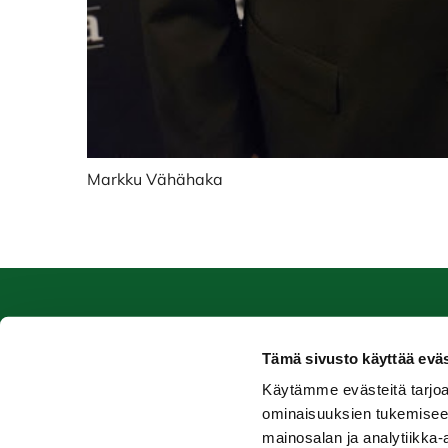
Markku Vähähaka
Caddiemaster
Ra
Tämä sivusto käyttää eväs
0447974813
Ala-
Käytämme evästeitä tarjoa
caddiemaster@raumagolf.fi
2651
ominaisuuksien tukemisee
Laaje
mainosalan ja analytiikka