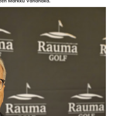
een Markku Vähähaka.