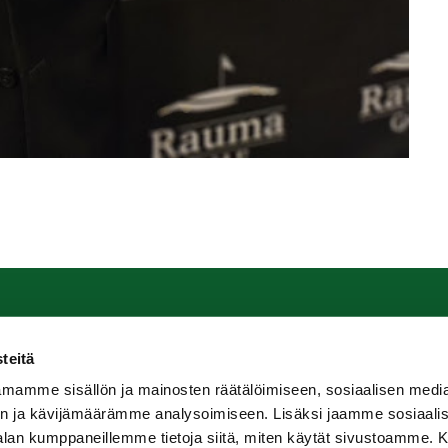
uma Golf
Seuraa meitä
teitä
Pomppustentie 20
Ota meidät seurantaan!
mamme sisällön ja mainosten räätälöimiseen, sosiaalisen medi
0 Rauma
n ja kävijämäärämme analysoimiseen. Lisäksi jaamme sosiaali
mmat yhteystiedot
-alan kumppaneillemme tietoja siitä, miten käytät sivustoamme