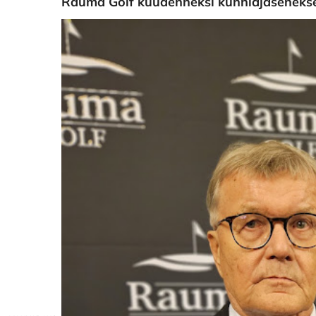
Rauma Golf kuudenneksi kunniajäseneks