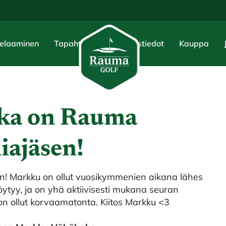
elaaminen
Tapahtumat
Yhteystiedot
Kauppa
ka on Rauma
iajäsen!
! Markku on ollut vuosikymmenien aikana lähes
ytyy, ja on yhä aktiivisesti mukana seuran
n ollut korvaamatonta. Kiitos Markku <3