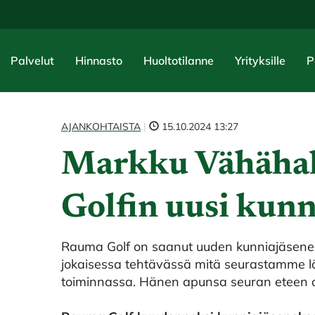
Palvelut
Hinnasto
Huoltotilanne
Yrityksille
P
AJANKOHTAISTA
|
15.10.2024 13:27
Markku Vähäha
Golfin uusi kunn
Rauma Golf on saanut uuden kunniajäsenen
jokaisessa tehtävässä mitä seurastamme lö
toiminnassa. Hänen apunsa seuran eteen o