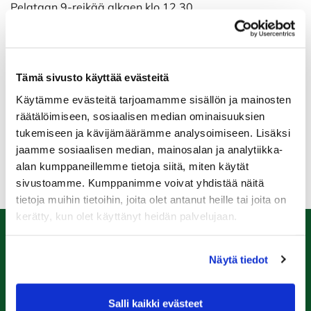
Pelataan 9-reikää alkaen klo 12.30.
Pelin jälkeen iltapala klubilla, palkitsemista, arvontaa ja
yhdessäoloa.
Tämä sivusto käyttää evästeitä
Käytämme evästeitä tarjoamamme sisällön ja mainosten
ILMOITTAUDU TÄSTÄ
räätälöimiseen, sosiaalisen median ominaisuuksien
tukemiseen ja kävijämäärämme analysoimiseen. Lisäksi
jaamme sosiaalisen median, mainosalan ja analytiikka-
alan kumppaneillemme tietoja siitä, miten käytät
sivustoamme. Kumppanimme voivat yhdistää näitä
tietoja muihin tietoihin, joita olet antanut heille tai joita on
kerätty, kun olet käyttänyt heidän palvelujaan.
Caddiemaster
Näytä tiedot
0447974813
caddiemaster@raumagolf.fi
Salli kaikki evästeet