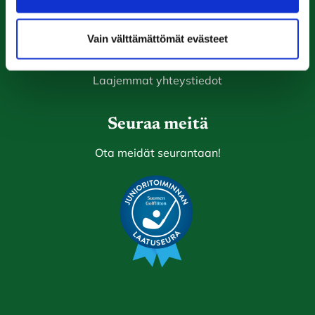
Rauma Golf
Vain välttämättömät evästeet
Ala-Pomppustentie 20
26510 Rauma
Laajemmat yhteystiedot
Seuraa meitä
Ota meidät seurantaan!