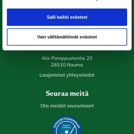
Caddiemaster
Salli kaikki evästeet
0447974813
caddiemaster@raumagolf.fi
Vain välttämättömät evästeet
Rauma Golf
Ala-Pomppustentie 20
26510 Rauma
Laajemmat yhteystiedot
Seuraa meitä
Ota meidät seurantaan!