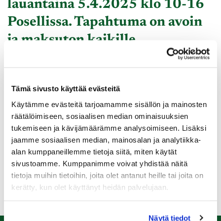
lauantaina 5.4.2025 klo 10-16
Posellissa. Tapahtuma on avoin
ja maksuton kaikille.
Paikalla on mm. Julbon ja Maui Jimin-edustajat, joilla
sporttilaseja ja aurinkolaseja näytillä. Tapahtumasta
voi tilata lasit itselleen.
Tämä sivusto käyttää evästeitä
Käytämme evästeitä tarjoamamme sisällön ja mainosten
Tervetuloa!
räätälöimiseen, sosiaalisen median ominaisuuksien
tukemiseen ja kävijämäärämme analysoimiseen. Lisäksi
jaamme sosiaalisen median, mainosalan ja analytiikka-
alan kumppaneillemme tietoja siitä, miten käytät
Näköpäivä-2025.pdf
sivustoamme. Kumppanimme voivat yhdistää näitä
tietoja muihin tietoihin, joita olet antanut heille tai joita on
kerätty, kun olet käyttänyt heidän palvelujaan.
Näytä tiedot