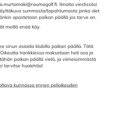
ira.murtomaki@raumagolf.fi. Ilmoita viestissäsi
 näyttökuva summasta/tapahtumasta jonka olet
hänkin opastetaan paikan päällä jos tarve on.
vät meillä enää käy.
ee sinun asioida klubilla paikan päällä. Tätä
 Oikeutta hankkiessa maksetaan heti osa ja
ähän paikan päällä vielä, ja viimeisimmästä
ei tarvitse huolehtia!
 oltava kunnossa ennen pelioikeuden