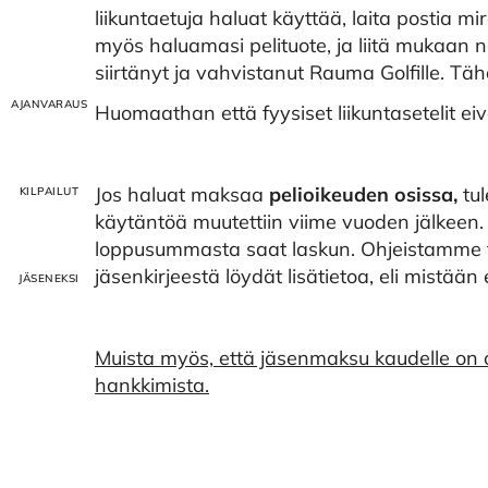
liikuntaetuja haluat käyttää, laita postia m
myös haluamasi pelituote, ja liitä mukaan
siirtänyt ja vahvistanut Rauma Golfille. Tä
Huomaathan että fyysiset liikuntasetelit ei
Jos haluat maksaa
pelioikeuden osissa,
tul
käytäntöä muutettiin viime vuoden jälkeen.
loppusummasta saat laskun. Ohjeistamme t
jäsenkirjeestä löydät lisätietoa, eli mistään 
Muista myös, että jäsenmaksu kaudelle on
hankkimista.