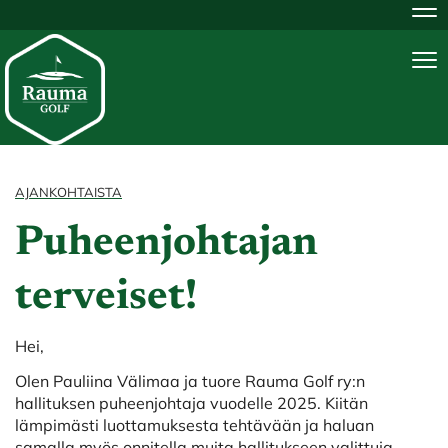
Na
Na
AJANKOHTAISTA
Puheenjohtajan
terveiset!
Hei,
Olen Pauliina Välimaa ja tuore Rauma Golf ry:n
hallituksen puheenjohtaja vuodelle 2025. Kiitän
lämpimästi luottamuksesta tehtävään ja haluan
samalla myös onnitella muita hallitukseen valittuja.