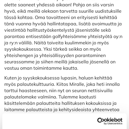
olette saaneet yhdessä aikaan! Pohja on siis varsin
hyvä, eikä meillä olekaan tarvetta suurille uudistuksille
tässä kohtaa. Oma tavoitteeni on erityisesti kehittää
tänä vuonna hyvää hallintotapaa, lisätä avoimuutta ja
viestintää hallitustyöskentelystä jäsenistölle sekä
parantaa entisestään golfyhteisömme yhteistyötä oy:n
ja ry:n välillä. Näitä toiveita kuulimmekin jo myös
syyskokouksessa. Yksi tärkeä seikka on myös
yhteishengen ja yhteisöllisyyden parantaminen
seurassamme ja siihen meillä jokaisella jäsenellä on
vastuu oman toimintamme kautta.
Kuten jo syyskokouksessa lupasin, haluan kehittää
myös palautekulttuuria. Kiitos Miralle, joka heti innolla
tarttui haasteeseen, niin nyt on seuran nettisivuilla
palautelomake valmiina. Tulemme kootusti
käsittelemään palautteita hallituksen kokouksissa ja
laitamme palautteista ja kehitysideoista yhteenvetoa
jäsenistöllekin kuluvan vuoden aikana.
Palautelomakkeen löydät täältä: