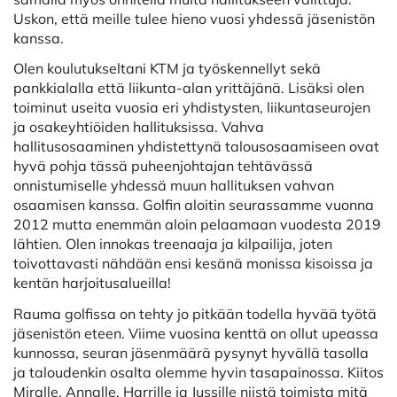
Uskon, että meille tulee hieno vuosi yhdessä jäsenistön
kanssa.
Olen koulutukseltani KTM ja työskennellyt sekä
pankkialalla että liikunta-alan yrittäjänä. Lisäksi olen
toiminut useita vuosia eri yhdistysten, liikuntaseurojen
ja osakeyhtiöiden hallituksissa. Vahva
hallitusosaaminen yhdistettynä talousosaamiseen ovat
hyvä pohja tässä puheenjohtajan tehtävässä
onnistumiselle yhdessä muun hallituksen vahvan
osaamisen kanssa. Golfin aloitin seurassamme vuonna
2012 mutta enemmän aloin pelaamaan vuodesta 2019
lähtien. Olen innokas treenaaja ja kilpailija, joten
toivottavasti nähdään ensi kesänä monissa kisoissa ja
kentän harjoitusalueilla!
Rauma golfissa on tehty jo pitkään todella hyvää työtä
jäsenistön eteen. Viime vuosina kenttä on ollut upeassa
kunnossa, seuran jäsenmäärä pysynyt hyvällä tasolla
ja taloudenkin osalta olemme hyvin tasapainossa. Kiitos
Miralle, Annalle, Harrille ja Jussille niistä toimista mitä