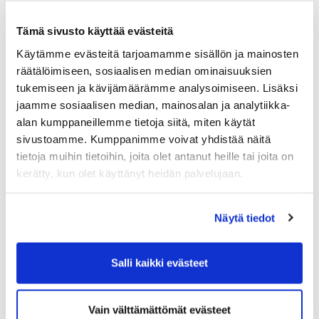
https://raumagolf.fi/yhteystiedot/
Tämä sivusto käyttää evästeitä
Hallituksen ensimmäisen kokouksen 8.2. asialistalla
Käytämme evästeitä tarjoamamme sisällön ja mainosten
ovat muun muassa hallituksen järjestäytyminen ja
räätälöimiseen, sosiaalisen median ominaisuuksien
varapuheenjohtajan valinta, vuosikellon ja
pelisääntöjen laatiminen, toiminnanjohtajan
tukemiseen ja kävijämäärämme analysoimiseen. Lisäksi
ajankohtaiskatsaus, toimikuntien ajankohtaiset asiat,
jaamme sosiaalisen median, mainosalan ja analytiikka-
yhdistyksen sääntöuudistuksen valmistelun
alan kumppaneillemme tietoja siitä, miten käytät
aloittaminen ja monta muuta tärkeää aihetta.
sivustoamme. Kumppanimme voivat yhdistää näitä
tietoja muihin tietoihin, joita olet antanut heille tai joita on
kerätty, kun olet käyttänyt heidän palvelujaan.
Hyvää alkanutta vuotta 2025 ja toivotaan lämmintä
kevättä!
Näytä tiedot
Ystävällisin terveisin,
Pauliina Välimaa
Rauma Golf ry:n hallituksen pj
Salli kaikki evästeet
Vain välttämättömät evästeet