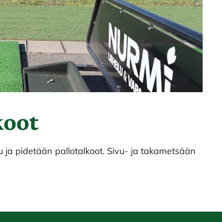
koot
u ja pidetään pallotalkoot. Sivu- ja takametsään