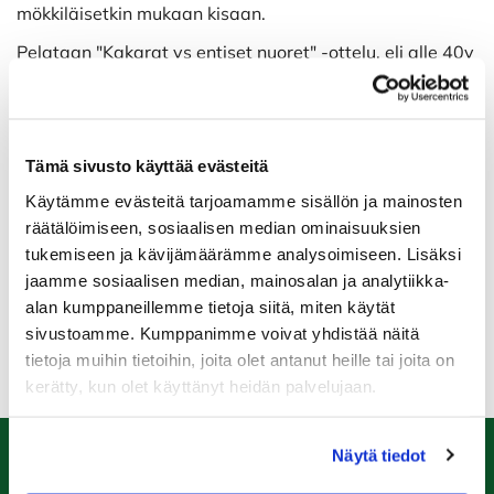
mökkiläisetkin mukaan kisaan.
Pelataan "Kakarat vs entiset nuoret" -ottelu, eli alle 40v
vs. yli 40v. Molemmista joukkueista lasketaan x
määrältä (riippuu ilmoittautuneiden määrästä
molempiin kategorioihin) parhaat pisteboey-pisteet, ja
parempi joukkue voittaa.
Tämä sivusto käyttää evästeitä
Yhteislähtö klo 12.00. Kisan jälkeen runsas
Käytämme evästeitä tarjoamamme sisällön ja mainosten
buffetruokailu ja palkintojen jako. Osallistumismaksu
räätälöimiseen, sosiaalisen median ominaisuuksien
35€/hlö.
tukemiseen ja kävijämäärämme analysoimiseen. Lisäksi
jaamme sosiaalisen median, mainosalan ja analytiikka-
ILMOITTAUDU MUKAAN!
alan kumppaneillemme tietoja siitä, miten käytät
sivustoamme. Kumppanimme voivat yhdistää näitä
tietoja muihin tietoihin, joita olet antanut heille tai joita on
kerätty, kun olet käyttänyt heidän palvelujaan.
Näytä tiedot
Caddiemaster