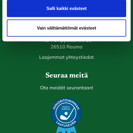
Salli kaikki evästeet
0447974813
caddiemaster@raumagolf.fi
Rauma Golf
Vain välttämättömät evästeet
Ala-Pomppustentie 20
26510 Rauma
Laajemmat yhteystiedot
Seuraa meitä
Ota meidät seurantaan!