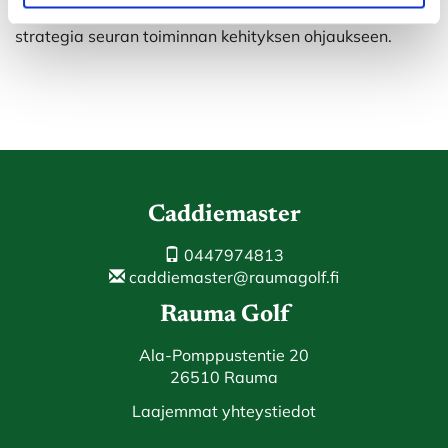
Rauma Golfin tarkoitus on rakentaa huolella tehty
strategia seuran toiminnan kehityksen ohjaukseen.
Caddiemaster
0447974813
caddiemaster@raumagolf.fi
Rauma Golf
Ala-Pomppustentie 20
26510 Rauma
Laajemmat yhteystiedot