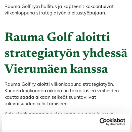
Rauma Golf ry:n hallitus ja kapteenit kokoontuivat
viikonloppuna strategiatyön aloitustyöpajaan.
Rauma Golf aloitti
strategiatyön yhdessä
Vierumäen kanssa
Rauma Golf ry aloitti viikonloppuna strategiatyön.
Kuuden kuukauden aikana on tarkoitus eri vaiheiden
kautta saada aikaan selkeät suuntaviivat
tulevaisuuden kehittämiseen.
Yhteistyökumppanina strategian valmistelussa on
Suomen Urheiluopisto Vierumäeltä. Prosessissa
käytetään Vierumäen TAITO -tehdä ja toteuttaa -