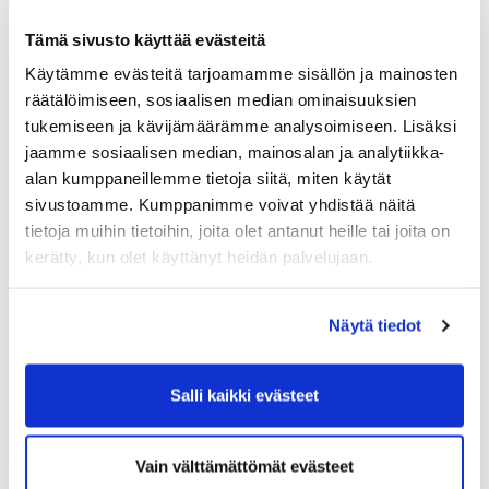
strategiaprosessia.
Tämä sivusto käyttää evästeitä
– Teemme paljon lajien ja seurojen kanssa kehitystyötä.
Strategiaprosessi on yksi vaikuttavimmista pitkällä
Käytämme evästeitä tarjoamamme sisällön ja mainosten
aikajänteellä. Todella mielenkiintoista, mitä seuraava
räätälöimiseen, sosiaalisen median ominaisuuksien
kuusi kuukautta nostaa pintaan, sanoivat Vierumäen
tukemiseen ja kävijämäärämme analysoimiseen. Lisäksi
lajikehittäjät Marko Viitanen ja Petri Puronaho.
jaamme sosiaalisen median, mainosalan ja analytiikka-
Suomen Golfliitto on myös vahvasti mukana tuomassa
alan kumppaneillemme tietoja siitä, miten käytät
valtakunnallista näkemystä toiminnan kehittämiseen.
sivustoamme. Kumppanimme voivat yhdistää näitä
tietoja muihin tietoihin, joita olet antanut heille tai joita on
kerätty, kun olet käyttänyt heidän palvelujaan.
Näytä tiedot
Salli kaikki evästeet
Vain välttämättömät evästeet