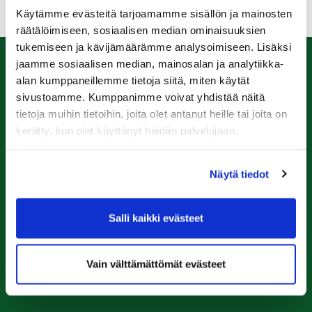
Käytämme evästeitä tarjoamamme sisällön ja mainosten
räätälöimiseen, sosiaalisen median ominaisuuksien
tukemiseen ja kävijämäärämme analysoimiseen. Lisäksi
jaamme sosiaalisen median, mainosalan ja analytiikka-
Caddiemaster
alan kumppaneillemme tietoja siitä, miten käytät
sivustoamme. Kumppanimme voivat yhdistää näitä
0447974813
tietoja muihin tietoihin, joita olet antanut heille tai joita on
caddiemaster@raumagolf.fi
kerätty, kun olet käyttänyt heidän palvelujaan.
Rauma Golf
Näytä tiedot
Ala-Pomppustentie 20
26510 Rauma
Laajemmat yhteystiedot
Salli kaikki evästeet
Seuraa meitä
Vain välttämättömät evästeet
Ota meidät seurantaan!