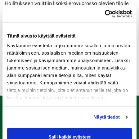
Hallitukseen valittiin lisäksi erovuorossa olevien tilalle
seuraavat henkilöt:
Anne Salmi (jatkava), Saku Peltonen (jatkava), Juhani
Nyroos sekä Kimmo Kauko.
Tämä sivusto käyttää evästeitä
Onnea puheenjohtajalle sekä muille hallitukseen
valituille!
Käytämme evästeitä tarjoamamme sisällön ja mainosten
räätälöimiseen, sosiaalisen median ominaisuuksien
tukemiseen ja kävijämäärämme analysoimiseen. Lisäksi
Suuri kiitos Harri Natuselle hienosta työstä seuran
jaamme sosiaalisen median, mainosalan ja analytiikka-
eteen neljän vuoden ajalta!
alan kumppaneillemme tietoja siitä, miten käytät
sivustoamme. Kumppanimme voivat yhdistää näitä
tietoja muihin tietoihin, joita olet antanut heille tai joita on
kerätty, kun olet käyttänyt heidän palvelujaan.
Caddiemaster
Näytä tiedot
0447974813
caddiemaster@raumagolf.fi
Salli kaikki evästeet