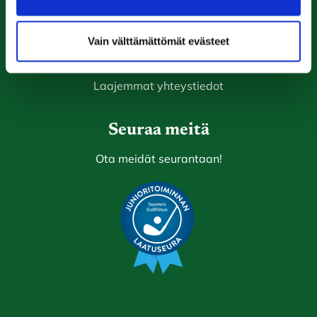
Rauma Golf
Vain välttämättömät evästeet
Ala-Pomppustentie 20
26510 Rauma
Laajemmat yhteystiedot
Seuraa meitä
Ota meidät seurantaan!