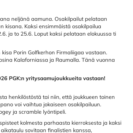
ana neljänä aamuna. Osakilpailut pelataan
än kisana. Kaksi ensimmäistä osakilpailua
. ja to 25.6. Loput kaksi pelataan elokuussa ti
isa Porin Golfkerhon Firmaliigaa vastaan.
osina Kalaforniassa ja Raumalla. Tänä vuonna
026 PGK:n yritysaamujoukkueita vastaan!
 henkilöstöstä tai niin, että joukkueen toinen
npano voi vaihtua jokaiseen osakilpailuun.
ogey ja scramble lyöntipeli.
uspisteet kolmesta parhaasta kierroksesta ja kaksi
 aikataulu sovitaan finalistien kanssa,