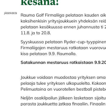
kesänä!
Rauma Golf Firmaliiga pelataan kauden aik
kaksihenkisin yritysjoukkuein yhdeksän rei
pelataan kesäkuussa ennen juhannusta ti 2.6
11.8. ja to 20.8.
Syyskuussa pelataan Ryder-cup-tyyppinen k
Firmaliigojen mestaruus ratkotaan vuorovu
kisa pelataan 9.9. Raumalla.
Satakunnan mestaruus ratkaistaan 9.9.2
Joukkue voidaan muodostaa yrityksen omasta
pelaaja tulee yrityksen ulkopuolelta. Kokoo
Pelimuotoina on vuorotellen bestball pisteb
Neljän osakilpailun jälkeen lasketaan sijoit
parasta joukkuetta jatkaa finaaliin. Finaalin