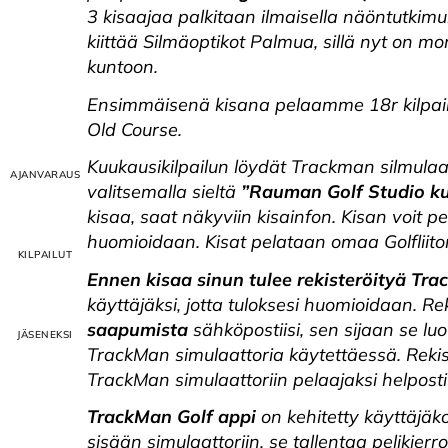
3 kisaajaa palkitaan ilmaisella näöntutkim
kiittää Silmäoptikot Palmua, sillä nyt on 
kuntoon.
Ensimmäisenä kisana pelaamme 18r kilpai
Old Course.
Kuukausikilpailun löydät Trackman silmula
valitsemalla sieltä
”Rauman Golf Studio ku
kisaa, saat näkyviin kisainfon. Kisan voit 
huomioidaan. Kisat pelataan omaa Golfliiton 
Ennen kisaa sinun tulee rekisteröityä Trac
käyttäjäksi, jotta tuloksesi huomioidaan. R
saapumista
sähköpostiisi, sen sijaan se lu
TrackMan simulaattoria käytettäessä. Rekist
TrackMan simulaattoriin pelaajaksi helposti
TrackMan Golf appi
on kehitetty käyttäjäk
sisään simulaattoriin, se tallentaa pelikierr