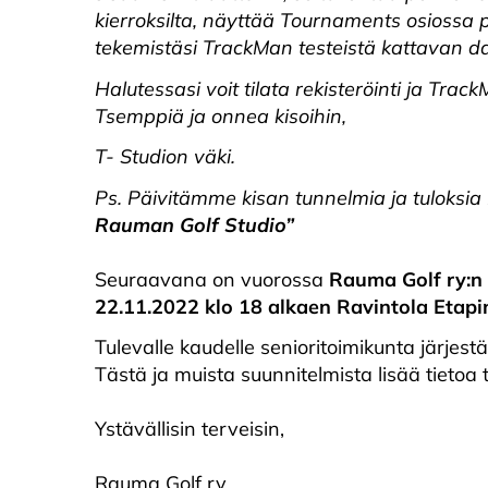
kierroksilta, näyttää Tournaments osiossa p
tekemistäsi TrackMan testeistä kattavan da
Halutessasi voit tilata rekisteröinti ja Trac
Tsemppiä ja onnea kisoihin,
T- Studion väki.
Ps. Päivitämme kisan tunnelmia ja tuloksia
Rauman Golf Studio”
Seuraavana on vuorossa
Rauma Golf ry:n
22.11.2022 klo 18 alkaen Ravintola Etapi
Tulevalle kaudelle senioritoimikunta järjes
Tästä ja muista suunnitelmista lisää tietoa 
Ystävällisin terveisin,
Rauma Golf ry