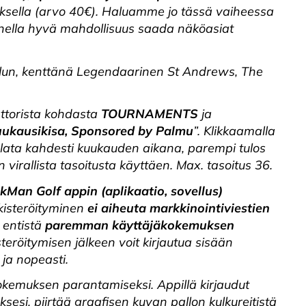
uksella (arvo 40€). Haluamme jo tässä vaiheessa
monella hyvä mahdollisuus saada näköasiat
lun, kenttänä Legendaarinen St Andrews, The
attorista kohdasta
TOURNAMENTS
ja
ukausikisa, Sponsored by Palmu
”. Klikkaamalla
pelata kahdesti kuukauden aikana, parempi tulos
virallista tasoitusta käyttäen. Max. tasoitus 36.
kMan Golf appin (aplikaatio, sovellus)
ekisteröityminen
ei aiheuta markkinointiviestien
o entistä
paremman käyttäjäkokemuksen
eröitymisen jälkeen voit kirjautua sisään
 ja nopeasti.
okemuksen parantamiseksi. Appillä kirjaudut
oksesi, piirtää graafisen kuvan pallon kulkureitistä