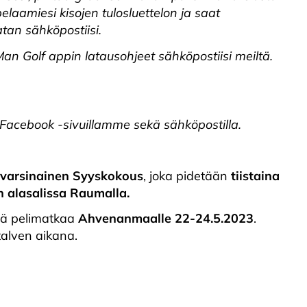
elaamiesi kisojen tulosluettelon ja saat
tan sähköpostiisi.
kMan Golf appin latausohjeet sähköpostiisi meiltä.
 Facebook -sivuillamme sekä sähköpostilla.
 varsinainen Syyskokous
, joka pidetään
tiistaina
n alasalissa Raumalla.
tää pelimatkaa
Ahvenanmaalle 22-24.5.2023
.
talven aikana.