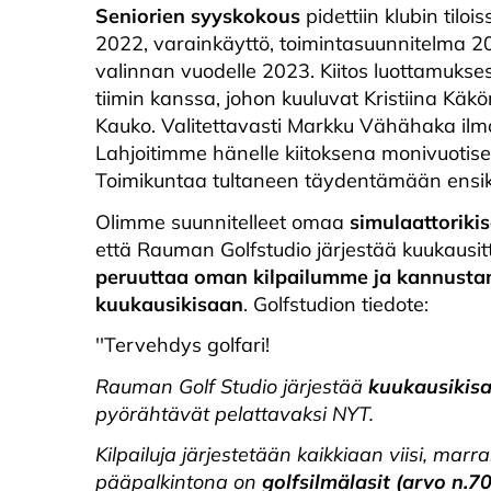
Seniorien syyskokous
pidettiin klubin tilo
2022, varainkäyttö, toimintasuunnitelma 2
valinnan vuodelle 2023. Kiitos luottamukses
tiimin kanssa, johon kuuluvat Kristiina Käk
Kauko. Valitettavasti Markku Vähähaka ilm
Lahjoitimme hänelle kiitoksena monivuotises
Toimikuntaa tultaneen täydentämään ens
Olimme suunnitelleet omaa
simulaattoriki
että Rauman Golfstudio järjestää kuukausit
peruuttaa oman kilpailumme ja kannusta
kuukausikisaan
. Golfstudion tiedote:
''Tervehdys golfari!
Rauman Golf Studio järjestää
kuukausikisa
pyörähtävät pelattavaksi NYT.
Kilpailuja järjestetään kaikkiaan viisi, marr
pääpalkintona on
golfsilmälasit (arvo n.