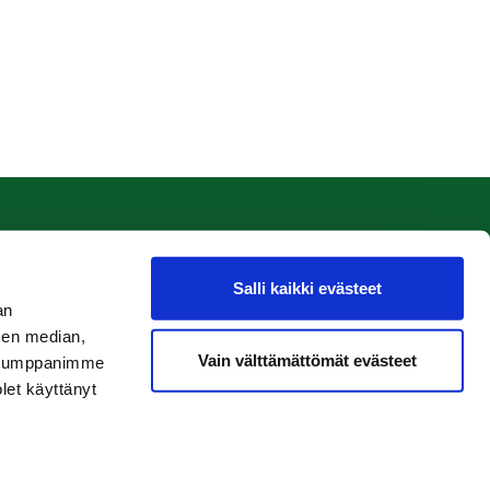
Salli kaikki evästeet
an
sen median,
Vain välttämättömät evästeet
. Kumppanimme
olet käyttänyt
Tietosuojaseloste