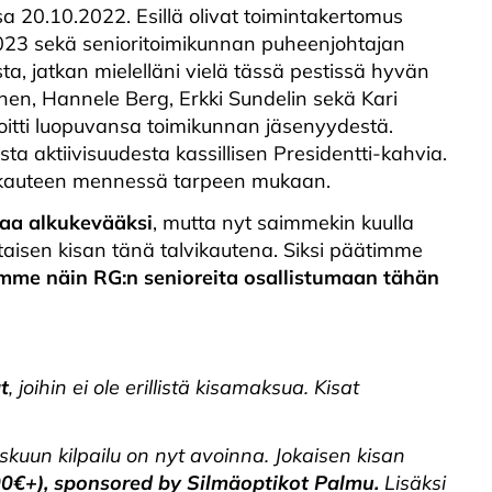
issa 20.10.2022. Esillä olivat toimintakertomus
023 sekä senioritoimikunnan puheenjohtajan
ta, jatkan mielelläni vielä tässä pestissä hyvän
önen, Hannele Berg, Erkki Sundelin sekä Kari
oitti luopuvansa toimikunnan jäsenyydestä.
ta aktiivisuudesta kassillisen Presidentti-kahvia.
ikauteen mennessä tarpeen mukaan.
saa alkukevääksi
, mutta nyt saimmekin kuulla
taisen kisan tänä talvikautena. Siksi päätimme
mme näin RG:n senioreita osallistumaan tähän
t
, joihin ei ole erillistä kisamaksua. Kisat
askuun kilpailu on nyt avoinna. Jokaisen kisan
700€+), sponsored by Silmäoptikot Palmu.
Lisäksi