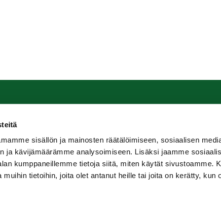
uma Golf
Seuraa meitä
teitä
Pomppustentie 20
Ota meidät seurantaan!
mamme sisällön ja mainosten räätälöimiseen, sosiaalisen medi
0 Rauma
n ja kävijämäärämme analysoimiseen. Lisäksi jaamme sosiaali
mmat yhteystiedot
-alan kumppaneillemme tietoja siitä, miten käytät sivustoamme
 muihin tietoihin, joita olet antanut heille tai joita on kerätty, kun 
y
WiseNetwork