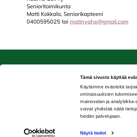
Senioritoimikunta
Matti Kokkala, Seniorikapteeni
0400595025 tai
matinvahe@gmail.com
Caddiemaster
Ra
Tämä sivusto käyttää eväs
0447974813
Ala-
Käytämme evästeitä tarjoa
caddiemaster@raumagolf.fi
2651
ominaisuuksien tukemisee
Laaje
mainosalan ja analytiikka
voivat yhdistää näitä tietoja
heidän palvelujaan.
© Rauma Golf
Toiminnanohjausjärjestelmä
WiseGolf
powered b
Näytä tiedot