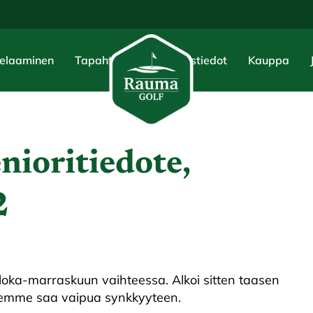
elaaminen
Tapahtumat
Yhteystiedot
Kauppa
nioritiedote,
2
loka-marraskuun vaihteessa. Alkoi sitten taasen
ta emme saa vaipua synkkyyteen.