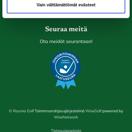
26510 Rauma
Vain välttämättömät evästeet
Laajemmat yhteystiedot
Seuraa meitä
Ota meidät seurantaan!
© Rauma Golf
Toiminnanohjausjärjestelmä
WiseGolf
powered by
WiseNetwork
Tietosuojaseloste