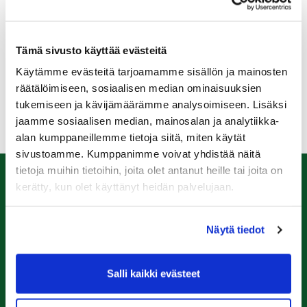
Tiistaina 19.7. pelattiin Loimijoella junioreiden Future
Tourin viides osakilpailu. Raumalaisista Miro Nikkonen
onnistui hienosti sijoittuen kolmanneksi easy red
sarjassa. Onnittelut Mirolle hienosta suorituksesta! Jimi
Tämä sivusto käyttää evästeitä
Dunder osallistui pojat challenge sarjaan ja tällä
Käytämme evästeitä tarjoamamme sisällön ja mainosten
kerralla sijoitus oli 31. Tsemppiä kaikille junnuille
räätälöimiseen, sosiaalisen median ominaisuuksien
loppukauden kisoihin!
tukemiseen ja kävijämäärämme analysoimiseen. Lisäksi
jaamme sosiaalisen median, mainosalan ja analytiikka-
alan kumppaneillemme tietoja siitä, miten käytät
sivustoamme. Kumppanimme voivat yhdistää näitä
tietoja muihin tietoihin, joita olet antanut heille tai joita on
kerätty, kun olet käyttänyt heidän palvelujaan.
Caddiemaster
0447974813
Näytä tiedot
caddiemaster@raumagolf.fi
Rauma Golf
Salli kaikki evästeet
Ala-Pomppustentie 20