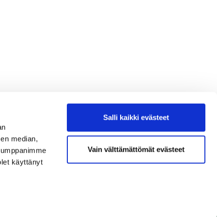
Salli kaikki evästeet
an
sen median,
Vain välttämättömät evästeet
. Kumppanimme
olet käyttänyt