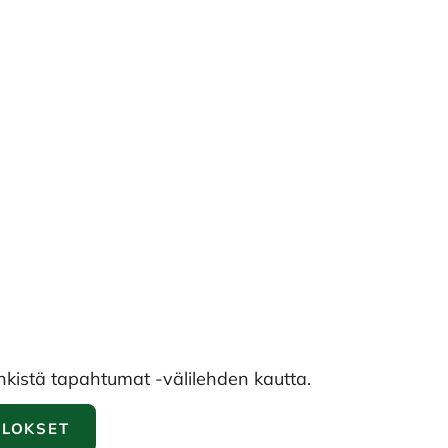
inkistä tapahtumat -välilehden kautta.
ULOKSET