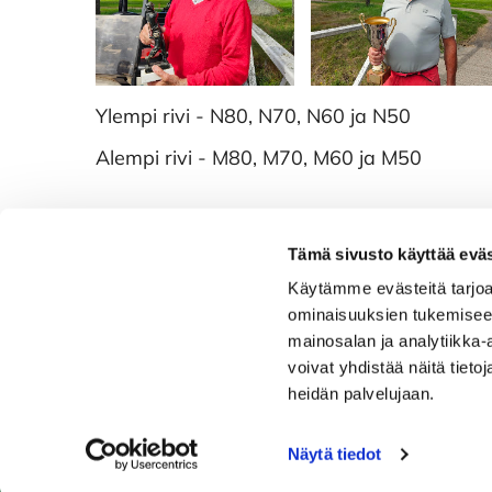
Ylempi rivi - N80, N70, N60 ja N50
Alempi rivi - M80, M70, M60 ja M50
Tämä sivusto käyttää eväs
Käytämme evästeitä tarjoa
Caddiemaster
Ra
ominaisuuksien tukemisee
0447974813
Ala-
mainosalan ja analytiikka
caddiemaster@raumagolf.fi
2651
voivat yhdistää näitä tietoja
heidän palvelujaan.
Laaje
Näytä tiedot