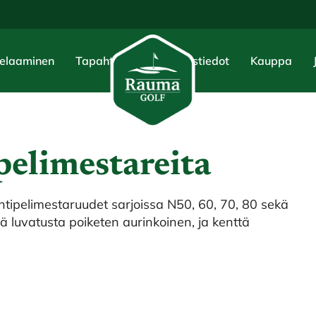
elaaminen
Tapahtumat
Yhteystiedot
Kauppa
pelimestareita
öntipelimestaruudet sarjoissa N50, 60, 70, 80 sekä
nä luvatusta poiketen aurinkoinen, ja kenttä