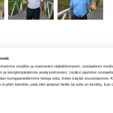
teitä
mamme sisällön ja mainosten räätälöimiseen, sosiaalisen medi
uma Golf
Seuraa meitä
n ja kävijämäärämme analysoimiseen. Lisäksi jaamme sosiaali
Pomppustentie 20
Ota meidät seurantaan!
-alan kumppaneillemme tietoja siitä, miten käytät sivustoamme
0 Rauma
 muihin tietoihin, joita olet antanut heille tai joita on kerätty, kun 
mmat yhteystiedot