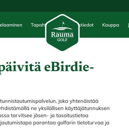
elaaminen
Tapahtumat
Yhteystiedot
Kauppa
päivitä eBirdie-
 -tunnistautumispalvelun, joka yhtenäistää
 yhdistämällä ne yksilöllisen käyttäjätunnuksen
ossa tarvitsee jäsen- ja tasoitustietoa
 kirjautumistapa parantaa golfarin tietoturvaa ja