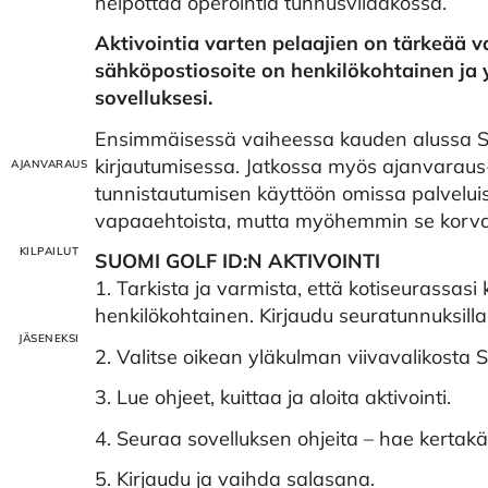
helpottaa operointia tunnusviidakossa.
Aktivointia varten pelaajien on tärkeää v
sähköpostiosoite on henkilökohtainen ja y
sovelluksesi.
Ensimmäisessä vaiheessa kauden alussa Suo
kirjautumisessa. Jatkossa myös ajanvaraus-, k
tunnistautumisen käyttöön omissa palveluis
vapaaehtoista, mutta myöhemmin se korvaa
SUOMI GOLF ID:N AKTIVOINTI
1. Tarkista ja varmista, että kotiseurassasi
henkilökohtainen. Kirjaudu seuratunnuksilla
2. Valitse oikean yläkulman viivavalikosta S
3. Lue ohjeet, kuittaa ja aloita aktivointi.
4. Seuraa sovelluksen ohjeita – hae kertak
5. Kirjaudu ja vaihda salasana.