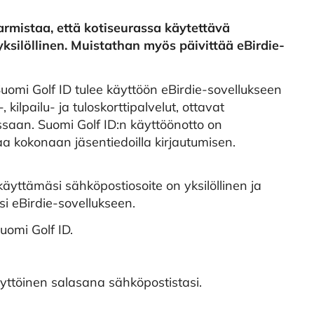
armistaa, että kotiseurassa käytettävä
ksilöllinen. Muistathan myös päivittää eBirdie-
mi Golf ID tulee käyttöön eBirdie-sovellukseen
ilpailu- ja tuloskorttipalvelut, ottavat
saan. Suomi Golf ID:n käyttöönotto on
 kokonaan jäsentiedoilla kirjautumisen.
 käyttämäsi sähköpostiosoite on yksilöllinen ja
si eBirdie-sovellukseen.
uomi Golf ID.
äyttöinen salasana sähköpostistasi.