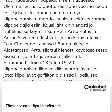
lisää haastetta kilpapelaamisen muodossa.
Olemme seurassa päättäneet tänä vuonna tuoda
esille jäsenistöllemme enemmän myös
kilpapelaamisen mahdollisuuksia sekä seuramme
kilpapelaajia esiin. Kausi lähtikin hienosti jo
huhtikuussa käyntiin kun RG:n Arttu Putus ja
Aaron Siivonen edustivat seuraa Finnish Junior
Tour Challenge -kisassa Lännen alueella
Alastarossa. Arttu sijoittui hienosti kovatasoisessa
kisassa sijalle T7 ja Aaron sijalle T34.
Pidämme tiistaina 13.5. klo 19-20
kilpapelaamisen illan kaikille seuran jäsenille,
jotka kilpailevat golfliiton alaisissa kilpailuissa
tänä vuonna (esim. Ikäkausi SM:t, juniorisarjat jne)
tai haluaisivat lähteä mukaan kehittymään
kilpapelaajan polulla.
Tilaisuus pidetään klubilla.
Keskustelutilaisuuden tavoitteena on kuulla
pelaajien toiveita, pohtia seuran tarjoamia
Tämä sivusto käyttää evästeitä