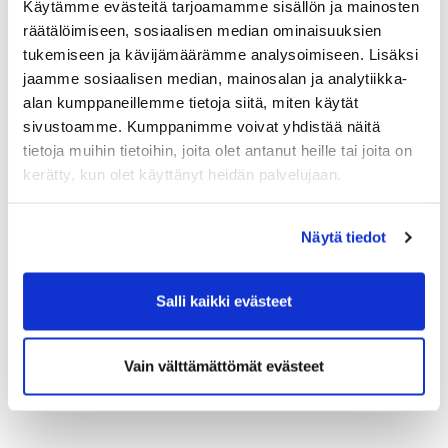
mahdollisuuksia kilpapelaajien osalta ja lisäksi
Käytämme evästeitä tarjoamamme sisällön ja mainosten
kerromme millaisia vaihtoehtoja on lähteä
räätälöimiseen, sosiaalisen median ominaisuuksien
kilpailemaan. Lisäksi on perustettu kilpapelaajille
tukemiseen ja kävijämäärämme analysoimiseen. Lisäksi
tai kilpailuista kiinnostuneille oma whatsapp-
jaamme sosiaalisen median, mainosalan ja analytiikka-
ryhmä avoimeen keskusteluun ja esim.
alan kumppaneillemme tietoja siitä, miten käytät
yhteistreeneistä sopimiseen.
sivustoamme. Kumppanimme voivat yhdistää näitä
Mukana illassa mm. tj Samu, golfpro Sakke sekä
tietoja muihin tietoihin, joita olet antanut heille tai joita on
kerätty, kun olet käyttänyt heidän palvelujaan.
seuran hallituksen jäseniä ja kilpapelaajia.
Toivotamme tervetulleeksi myös junioreiden
vanhempia yhdessä pelaajien kanssa.
Näytä tiedot
Kilpapelaajien whatsappiin voit liittyä tästä:
https://chat.whatsapp.com/JikaSR3dvng2bYzNS5
B65o
Salli kaikki evästeet
Tervetuloa mukaan kilpapelaamisen iltaan!
Vain välttämättömät evästeet
Ystävällisin terveisin,
Pauliina Välimaa