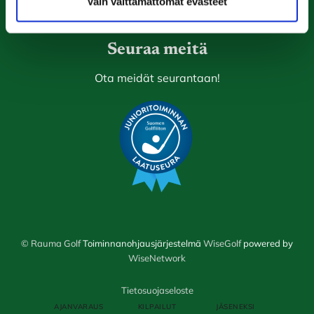
Vain välttämättömät evästeet
Laajemmat yhteystiedot
Seuraa meitä
Ota meidät seurantaan!
© Rauma Golf
Toiminnanohjausjärjestelmä
WiseGolf
powered by
WiseNetwork
Tietosuojaseloste