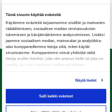
Tämän siivittämänä Uudenkaupungin golfklubi tarjoaa
Rauma Golfin jäsenille mahdollisuuden pelata
alennettuun hintaan: RG:n jäsenet saavat voimassa
Tämä sivusto käyttää evästeitä
olevasta greenfee-hinnasta -10 €!
Käytämme evästeitä tarjoamamme sisällön ja mainosten
Vielä kannattaa siis lähteä vierailulle Ugiin!
räätälöimiseen, sosiaalisen median ominaisuuksien
tukemiseen ja kävijämäärämme analysoimiseen. Lisäksi
jaamme sosiaalisen median, mainosalan ja analytiikka-
alan kumppaneillemme tietoja siitä, miten käytät
sivustoamme. Kumppanimme voivat yhdistää näitä
tietoja muihin tietoihin, joita olet antanut heille tai joita on
Caddiemaster
kerätty, kun olet käyttänyt heidän palvelujaan.
0447974813
caddiemaster@raumagolf.fi
Näytä tiedot
Rauma Golf
Salli kaikki evästeet
Ala-Pomppustentie 20
26510 Rauma