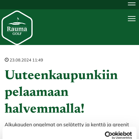
Na
Na
23.08.2024 11:49
Uuteenkaupunkiin
pelaamaan
halvemmalla!
Alkukauden ongelmat on selätetty ja kenttä ja greenit
alkavat olemaan huippukunnossa!