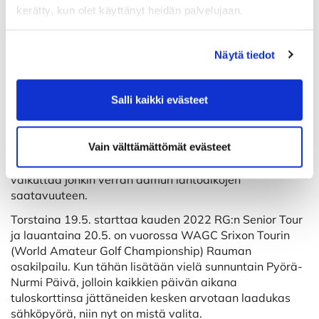
vaatii. Mikäli et pääse tänään pelaamaan, niin
kerätty, kun olet käyttänyt heidän palvelujaan.
vastaavia iltoja järjestetään myös 13.6. / 11.7. / 15.8. ja
5.9.
Näytä tiedot
Keskiviikkona 18.5. ja torstaina 19.5. pelataan kautta
aikojen ensimmäiset RG:n Golf & Whiskey osakilpailut.
Kyseessä on joka keskiviikko ja torstai pelattava
Salli kaikki evästeet
yhdeksänreikäinen viikkokisa, jonka palkintona on jotain
skottilaista.
Vain välttämättömät evästeet
Keskiviikkona Pomppusissa pelataan myös
yhteistyökumppanimme EEZY:n kutsukilpailu, joka
vaikuttaa jonkin verran aamun lähtöaikojen
saatavuuteen.
Torstaina 19.5. starttaa kauden 2022 RG:n Senior Tour
ja lauantaina 20.5. on vuorossa WAGC Srixon Tourin
(World Amateur Golf Championship) Rauman
osakilpailu. Kun tähän lisätään vielä sunnuntain Pyörä-
Nurmi Päivä, jolloin kaikkien päivän aikana
tuloskorttinsa jättäneiden kesken arvotaan laadukas
sähköpyörä, niin nyt on mistä valita.