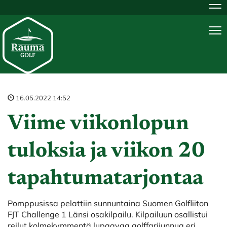
Na
Na
16.05.2022 14:52
Viime viikonlopun
tuloksia ja viikon 20
tapahtumatarjontaa
Pomppusissa pelattiin sunnuntaina Suomen Golfliiton
FJT Challenge 1 Länsi osakilpailu. Kilpailuun osallistui
reilut kolmekymmentä lupaavaa golffarijunnua eri