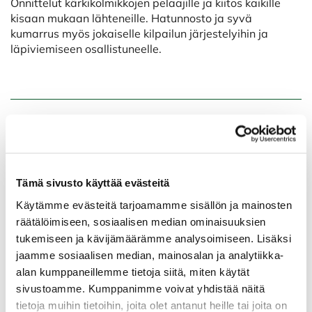
Onnittelut kärkikolmikkojen pelaajille ja kiitos kaikille
kisaan mukaan lähteneille. Hatunnosto ja syvä
kumarrus myös jokaiselle kilpailun järjestelyihin ja
läpiviemiseen osallistuneelle.
Tämän viikon ohjelmistoa
Alkanut viikko tarjoaa muutaman mielenkiintoisen
Tämä sivusto käyttää evästeitä
kilpailun, johon jäsenemme voivat osallistua. Lisäksi heti
Käytämme evästeitä tarjoamamme sisällön ja mainosten
nyt maanataille on varattu kauden ensimmäiset naisten
räätälöimiseen, sosiaalisen median ominaisuuksien
pelivuorot - klo 17:30, 17:40 ja 17:50 - jolloin
tukemiseen ja kävijämäärämme analysoimiseen. Lisäksi
naistoimikunnan jäsenet ovat opastamassa RG:n
ladygolffareita. Tämä on erinomainen keino saada
jaamme sosiaalisen median, mainosalan ja analytiikka-
uusia pelikavereita ja tutustua seuramme muihin
alan kumppaneillemme tietoja siitä, miten käytät
naispelaajiin, joten ei muuta suurin joukoin mukaan.
sivustoamme. Kumppanimme voivat yhdistää näitä
Tarvittaessa lähtöjä pyritään lisäämään, jos tilanne sen
tietoja muihin tietoihin, joita olet antanut heille tai joita on