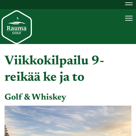
Na
Na
Viikkokilpailu 9-
reikää ke ja to
Golf & Whiskey