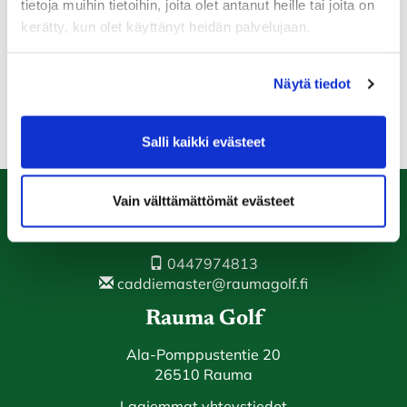
tietoja muihin tietoihin, joita olet antanut heille tai joita on
kerätty, kun olet käyttänyt heidän palvelujaan.
10 parhaan kierroksen PB tulokset lasketaan rankingiin.
Voittajalle pääpalkintona Scottijuomaa.
Näytä tiedot
RANKING
Salli kaikki evästeet
Vain välttämättömät evästeet
Caddiemaster
0447974813
caddiemaster@raumagolf.fi
Rauma Golf
Ala-Pomppustentie 20
26510 Rauma
Laajemmat yhteystiedot