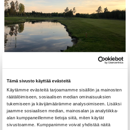
Viikkokilpailu joka keskiviikko ja torstai. Voit osallistua
molempina päivinä. Viikon paras tulos palkitaan
Tämä sivusto käyttää evästeitä
Scottijuomalla.
Käytämme evästeitä tarjoamamme sisällön ja mainosten
9-reikäinen tasoituksellinen lyöntipeli.
räätälöimiseen, sosiaalisen median ominaisuuksien
tukemiseen ja kävijämäärämme analysoimiseen. Lisäksi
Varaa oma lähtöaika ja ilmoittaudu klubille ennen
jaamme sosiaalisen median, mainosalan ja analytiikka-
kierrosta (muista merkkaaja).
alan kumppaneillemme tietoja siitä, miten käytät
Kilpailumaksu 3e.
sivustoamme. Kumppanimme voivat yhdistää näitä