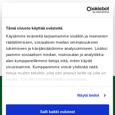
Lisätietoja täältä
Tämä sivusto käyttää evästeitä
Käytämme evästeitä tarjoamamme sisällön ja mainosten
räätälöimiseen, sosiaalisen median ominaisuuksien
tukemiseen ja kävijämäärämme analysoimiseen. Lisäksi
jaamme sosiaalisen median, mainosalan ja analytiikka-
alan kumppaneillemme tietoja siitä, miten käytät
sivustoamme. Kumppanimme voivat yhdistää näitä
tietoja muihin tietoihin, joita olet antanut heille tai joita on
kerätty, kun olet käyttänyt heidän palvelujaan.
Caddiemaster
Näytä tiedot
0447974813
caddiemaster@raumagolf.fi
Salli kaikki evästeet