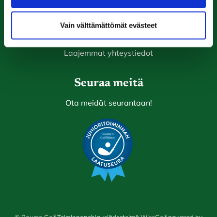
Rauma Golf
Ala-Pomppustentie 20
Vain välttämättömät evästeet
26510 Rauma
Laajemmat yhteystiedot
Seuraa meitä
Ota meidät seurantaan!
© Rauma Golf
Toiminnanohjausjärjestelmä
WiseGolf
powered by