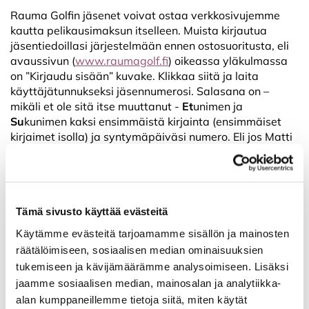
Rauma Golfin jäsenet voivat ostaa verkkosivujemme
kautta pelikausimaksun itselleen. Muista kirjautua
jäsentiedoillasi järjestelmään ennen ostosuoritusta, eli
avaussivun (
www.raumagolf.fi
) oikeassa yläkulmassa
on ”Kirjaudu sisään” kuvake. Klikkaa siitä ja laita
käyttäjätunnukseksi jäsennumerosi. Salasana on –
mikäli et ole sitä itse muuttanut -
Et
unimen ja
Su
kunimen kaksi ensimmäistä kirjainta (ensimmäiset
kirjaimet isolla) ja syntymäpäiväsi numero. Eli jos Matti
Meikäläinen, joka on syntynyt 1.1. kirjautuu sisälle, on
hänen salasanansa MaMe01.
Kirjautumisen jälkeen klikkaa etusivun ”Ostoksille”
kuvaketta ja valitse sellainen pelioikeus, johon olet
Tämä sivusto käyttää evästeitä
oikeutettu. Mikäli olet ensimmäisen tai toisen kauden
Käytämme evästeitä tarjoamamme sisällön ja mainosten
pelioikeusasiakas, ole yhteydessä suoraan
räätälöimiseen, sosiaalisen median ominaisuuksien
caddiemasteriin joko sähköpostilla
caddiemaster@raumagolf.fi
tai tule käymään klubilla.
tukemiseen ja kävijämäärämme analysoimiseen. Lisäksi
Sama koskee, mikäli olet maksamassa
jaamme sosiaalisen median, mainosalan ja analytiikka-
pelikausimaksuja edes osittainkin liikuntaseteleillä.
alan kumppaneillemme tietoja siitä, miten käytät