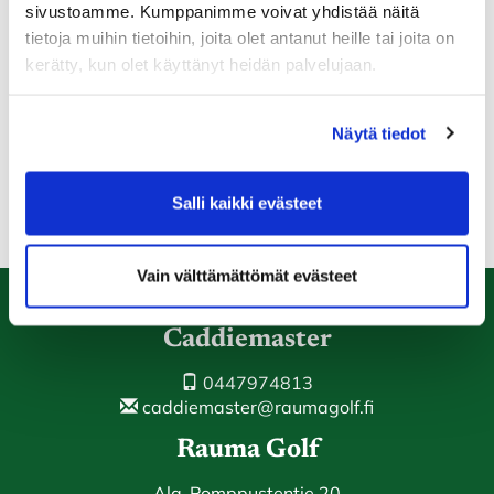
sivustoamme. Kumppanimme voivat yhdistää näitä
Mikäli et halua ostaa koko kauden kattavaa
tietoja muihin tietoihin, joita olet antanut heille tai joita on
pelikausimaksua, on tarjolla myös
kerätty, kun olet käyttänyt heidän palvelujaan.
kuukausipelioikeuksia, kymppikortteja ja toki myös ihan
kierroskohtaiset green feet. Mikäli pelimaksuihin tulee
jotain kysyttävää, olkaa yhteydessä joko
Näytä tiedot
caddiemasteriin.
Salli kaikki evästeet
Vain välttämättömät evästeet
Caddiemaster
0447974813
caddiemaster@raumagolf.fi
Rauma Golf
Ala-Pomppustentie 20