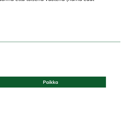
Paikka