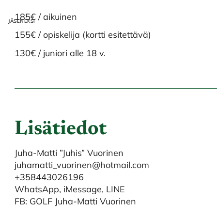
185€ / aikuinen
155€ / opiskelija (kortti esitettävä)
130€ / juniori alle 18 v.
Lisätiedot
Juha-Matti ”Juhis” Vuorinen
juhamatti_vuorinen@hotmail.com
+358443026196
WhatsApp, iMessage, LINE
FB: GOLF Juha-Matti Vuorinen