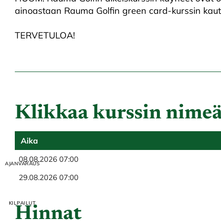
ainoastaan Rauma Golfin green card-kurssin kautta t
TERVETULOA!
Klikkaa kurssin nimeä
Aika
08.08.2026 07:00
29.08.2026 07:00
Hinnat