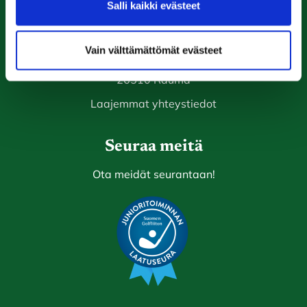
Salli kaikki evästeet
caddiemaster@raumagolf.fi
Rauma Golf
Vain välttämättömät evästeet
Ala-Pomppustentie 20
26510 Rauma
Laajemmat yhteystiedot
Seuraa meitä
Ota meidät seurantaan!