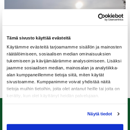
Tämä sivusto käyttää evästeitä
Käytämme evästeitä tarjoamamme sisällön ja mainosten
räätälöimiseen, sosiaalisen median ominaisuuksien
tukemiseen ja kävijämäärämme analysoimiseen. Lisäksi
jaamme sosiaalisen median, mainosalan ja analytiikka-
Rangella huoltotöitä. Suljettu keskiviikkona klo 06-8:30.
alan kumppaneillemme tietoja siitä, miten käytät
sivustoamme. Kumppanimme voivat yhdistää näitä
tietoja muihin tietoihin, joita olet antanut heille tai joita on
kerätty, kun olet käyttänyt heidän palvelujaan.
Näytä tiedot
Caddiemaster
0447974813