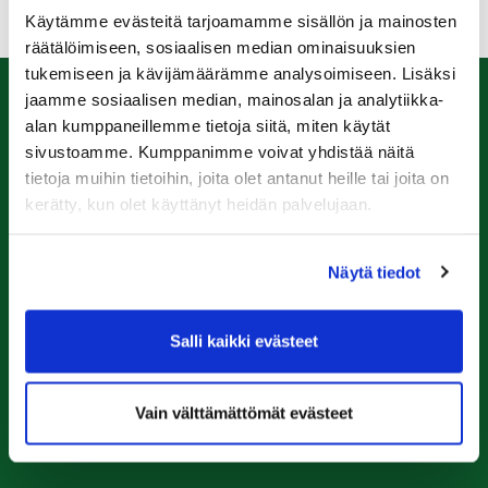
Käytämme evästeitä tarjoamamme sisällön ja mainosten
räätälöimiseen, sosiaalisen median ominaisuuksien
tukemiseen ja kävijämäärämme analysoimiseen. Lisäksi
jaamme sosiaalisen median, mainosalan ja analytiikka-
Caddiemaster
alan kumppaneillemme tietoja siitä, miten käytät
sivustoamme. Kumppanimme voivat yhdistää näitä
0447974813
tietoja muihin tietoihin, joita olet antanut heille tai joita on
caddiemaster@raumagolf.fi
kerätty, kun olet käyttänyt heidän palvelujaan.
Rauma Golf
Näytä tiedot
Ala-Pomppustentie 20
26510 Rauma
Laajemmat yhteystiedot
Salli kaikki evästeet
Seuraa meitä
Vain välttämättömät evästeet
Ota meidät seurantaan!