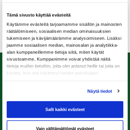
Lähde kehittämään pelitaitojasi talviharjoittelun avulla
ja osallistu 20 % tasoitusparannuksen haasteeseen.
Tämä sivusto käyttää evästeitä
Harjoittelu tapahtuu seuran omissa tiloissa huoltohallin
Käytämme evästeitä tarjoamamme sisällön ja mainosten
lyöntipaikkaa hyödyntäen.
räätälöimiseen, sosiaalisen median ominaisuuksien
tukemiseen ja kävijämäärämme analysoimiseen. Lisäksi
jaamme sosiaalisen median, mainosalan ja analytiikka-
alan kumppaneillemme tietoja siitä, miten käytät
sivustoamme. Kumppanimme voivat yhdistää näitä
tietoja muihin tietoihin, joita olet antanut heille tai joita on
Caddiemaster
kerätty, kun olet käyttänyt heidän palvelujaan.
0447974813
caddiemaster@raumagolf.fi
Näytä tiedot
Rauma Golf
Salli kaikki evästeet
Ala-Pomppustentie 20
26510 Rauma
Laajemmat yhteystiedot
Vain välttämättömät evästeet