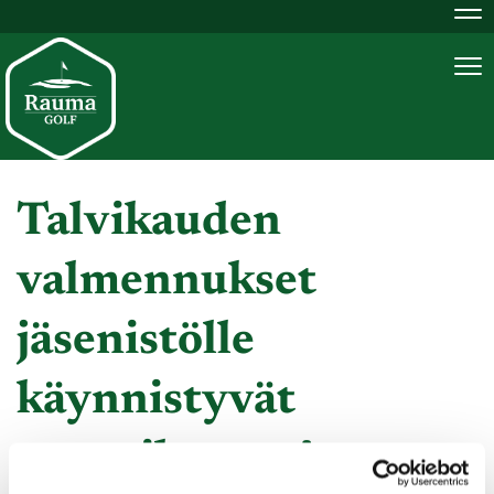
Na
Na
Talvikauden
valmennukset
jäsenistölle
käynnistyvät
tammikuussa!