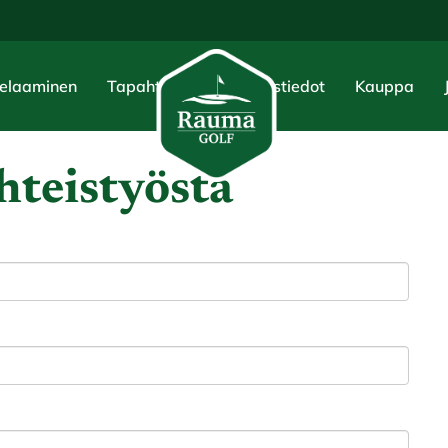
elaaminen
Tapahtumat
Yhteystiedot
Kauppa
hteistyöstä