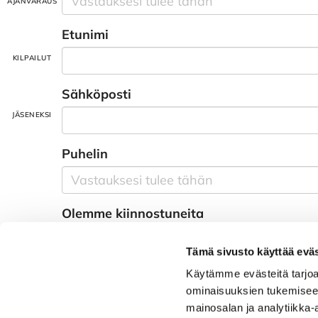
Etunimi
Sähköposti
Puhelin
Olemme kiinnostuneita
Väylämainospaketista
Tämä sivusto käyttää eväs
muu näkyvyys kentällä, muut mainospai
Käytämme evästeitä tarjoa
Näkyvyys www.raumagolf.fi sivuilla
ominaisuuksien tukemisee
Pelioikeuspaketeista nimetyille henkilöille
mainosalan ja analytiikka