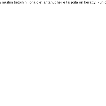
 muihin tietoihin, joita olet antanut heille tai joita on kerätty, kun 
ökumppaneillemme
mppusissa
eistyössä toteutettavat tapahtumat tai