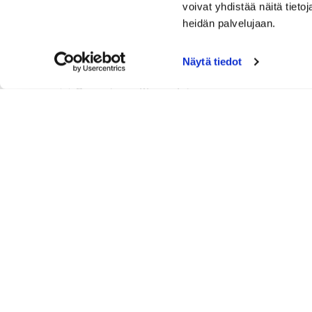
voivat yhdistää näitä tietoja
Pelilippupaketeista
heidän palvelujaan.
TyKy- päivästä
Kutsukilpailun järjestämisestä yhteisty
Näytä tiedot
Avoimen kilpailun järjestämisestä
Omasta golfkurssista
Tarjoamme etuja Rauma Golf jäsenille
Tukemaan Rauma Golf junioreita
Järjestämään oman tuote- esittelyn Po
Muut toiveet (ideat mainospaikoista, yht
kampanjat, tai toiveet sisällöstä)
Vapaa sana