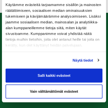
Käytämme evästeitä tarjoamamme sisällön ja mainosten
räätälöimiseen, sosiaalisen median ominaisuuksien
tukemiseen ja kävijämäärämme analysoimiseen. Lisäksi
jaamme sosiaalisen median, mainosalan ja analytiikka-
Caddiemaster
alan kumppaneillemme tietoja siitä, miten käytät
sivustoamme. Kumppanimme voivat yhdistää näitä
0447974813
tietoja muihin tietoihin, joita olet antanut heille tai joita on
caddiemaster@raumagolf.fi
kerätty, kun olet käyttänyt heidän palvelujaan.
Rauma Golf
Näytä tiedot
Ala-Pomppustentie 20
26510 Rauma
Laajemmat yhteystiedot
Salli kaikki evästeet
Seuraa meitä
Vain välttämättömät evästeet
Ota meidät seurantaan!