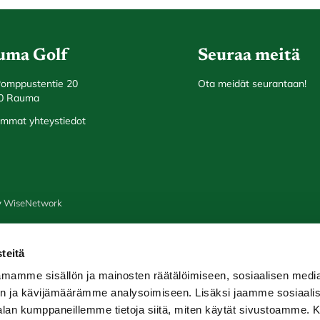
uma Golf
Seuraa meitä
Pomppustentie 20
Ota meidät seurantaan!
0 Rauma
mmat yhteystiedot
y
WiseNetwork
teitä
mamme sisällön ja mainosten räätälöimiseen, sosiaalisen medi
n ja kävijämäärämme analysoimiseen. Lisäksi jaamme sosiaali
-alan kumppaneillemme tietoja siitä, miten käytät sivustoamme