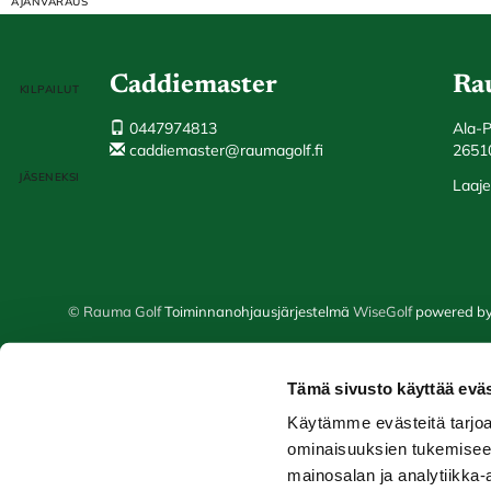
Caddiemaster
Ra
0447974813
Ala-
caddiemaster@raumagolf.fi
2651
Laaje
© Rauma Golf
Toiminnanohjausjärjestelmä
WiseGolf
powered b
Tämä sivusto käyttää eväs
Käytämme evästeitä tarjoa
ominaisuuksien tukemisee
mainosalan ja analytiikka