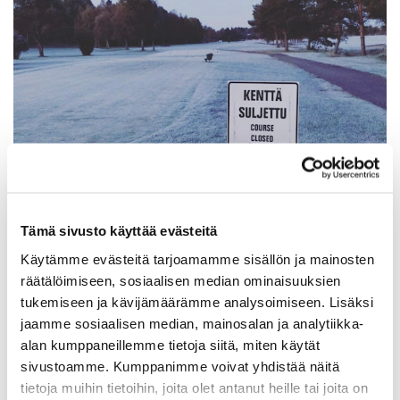
Tämä sivusto käyttää evästeitä
Käytämme evästeitä tarjoamamme sisällön ja mainosten
räätälöimiseen, sosiaalisen median ominaisuuksien
tukemiseen ja kävijämäärämme analysoimiseen. Lisäksi
jaamme sosiaalisen median, mainosalan ja analytiikka-
Yöpakkaset ovat saapuneet, ja kenttä voi olla pitkälle
alan kumppaneillemme tietoja siitä, miten käytät
aamupäivään saakka jäässä. Kentän ollessa suljettu,
sivustoamme. Kumppanimme voivat yhdistää näitä
tiiboxeissa 1 ja 10 on ¨kenttä suljettu¨ kyltit. Jäiselle
tietoja muihin tietoihin, joita olet antanut heille tai joita on
kentälle meno on kielletty!