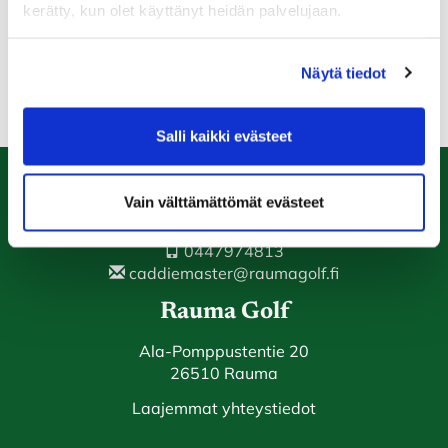
kerätty, kun olet käyttänyt heidän palvelujaan.
Kiitos yhteistyöstä!
Näytä tiedot
Salli kaikki evästeet
Vain välttämättömät evästeet
Caddiemaster
0447974813
caddiemaster@raumagolf.fi
Rauma Golf
Ala-Pomppustentie 20
26510 Rauma
Laajemmat yhteystiedot