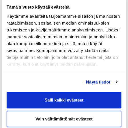
Irish Rumble
pelataan uutuuskisana 4.8.
Tämä sivusto käyttää evästeitä
Joukkuepeli, jossa pelataan 4 hengen ryhmissä.
Käytämme evästeitä tarjoamamme sisällön ja mainosten
Ensimmäiseltä 6 reiältä ryhmän tulokseksi merkitään
räätälöimiseen, sosiaalisen median ominaisuuksien
ryhmän paras tulos, toiselta 6 reiältä merkitään ryhmän
tukemiseen ja kävijämäärämme analysoimiseen. Lisäksi
2 parasta tulosta, seuraavalta 4 reiältä 3 parasta
jaamme sosiaalisen median, mainosalan ja analytiikka-
tulosta ja viimeiseltä 2 reiältä mukaan lasketaan
alan kumppaneillemme tietoja siitä, miten käytät
kaikkien tulokset.
sivustoamme. Kumppanimme voivat yhdistää näitä
tietoja muihin tietoihin, joita olet antanut heille tai joita on
kerätty, kun olet käyttänyt heidän palvelujaan.
ystävällisin peliterveisin,
Rauma Golf ry
Näytä tiedot
Senioritoimikunta Matti Kokkala, Seniorikapteeni,
0400595025 tai matinvahe@gmail.com
Salli kaikki evästeet
Vain välttämättömät evästeet