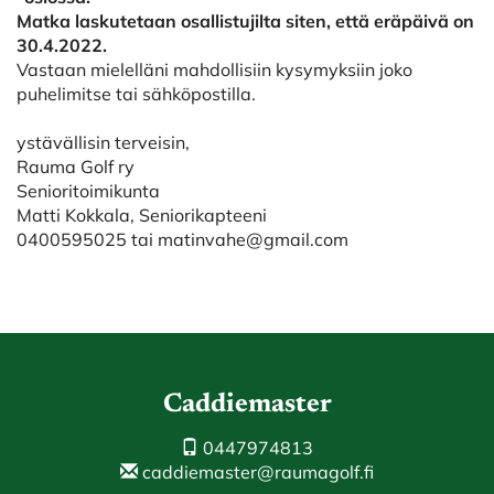
Matka laskutetaan osallistujilta siten, että eräpäivä on
30.4.2022.
Vastaan mielelläni mahdollisiin kysymyksiin joko
puhelimitse tai sähköpostilla.
ystävällisin terveisin,
Rauma Golf ry
Senioritoimikunta
Matti Kokkala, Seniorikapteeni
0400595025 tai matinvahe@gmail.com
Caddiemaster
0447974813
caddiemaster@raumagolf.fi