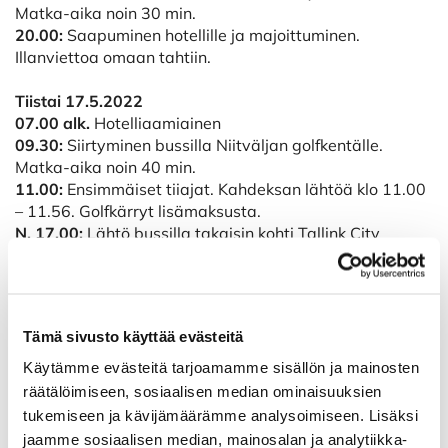
Matka-aika noin 30 min.
20.00:
Saapuminen hotellille ja majoittuminen.
Illanviettoa omaan tahtiin.
Tiistai 17.5.2022
07.00 alk.
Hotelliaamiainen
09.30:
Siirtyminen bussilla Niitväljan golfkentälle.
Matka-aika noin 40 min.
11.00:
Ensimmäiset tiiajat. Kahdeksan lähtöä klo 11.00
– 11.56. Golfkärryt lisämaksusta.
N. 17.00:
Lähtö bussilla takaisin kohti Tallink City
Hotellia. Illanviettoa omaan tahtiin.
Keskiviikko 18.5.2022
06.30 alk.
Aamiaispaketit valmiina vastaanotossa.
Tämä sivusto käyttää evästeitä
06.45:
Siirtyminen bussilla EGCC:n kentälle. Matka-aika
noin 25 min.
Käytämme evästeitä tarjoamamme sisällön ja mainosten
08.00:
Ensimmäiset tiiajat. Kahdeksan lähtöä klo 08.00
räätälöimiseen, sosiaalisen median ominaisuuksien
– 09.10. Golfkärryt lisämaksusta.
tukemiseen ja kävijämäärämme analysoimiseen. Lisäksi
14.45 (viim!):
Lähtö bussilla kohti Tallinkin terminaalia.
jaamme sosiaalisen median, mainosalan ja analytiikka-