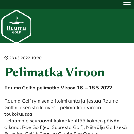
Na
Na
23.03.2022 10:30
Pelimatka Viroon
Rauma Golfin pelimatka Viroon 16. – 18.5.2022
Rauma Golf ry:n senioritoimikunta järjestää Rauma
Golfin jäsenistölle avec - pelimatkan Viroon
toukokuussa.
Pelaamme seuraavat kolme kenttää kolmen päivän
aikana: Rae Golf (ex. Suuresta Golf), Niitvälja Golf sekä
Estonian Golf & Country Clubin Sea Course.