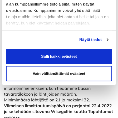
Matka-aika noin 30 min.
alan kumppaneillemme tietoja siitä, miten käytät
15.30:
Lähtöselvitys.
sivustoamme. Kumppanimme voivat yhdistää näitä
16.30:
MS Star lähtee kohti Helsinkiä. Omatoimiset
tietoja muihin tietoihin, joita olet antanut heille tai joita on
ruokailut laivalla. Ostosmahdollisuuksia aluksen
kerätty, kun olet käyttänyt heidän palvelujaan.
myymälöissä.
18.30:
Saapuminen Helsinkiin.
N. 22.00:
Saapuminen Pomppusiin.
Näytä tiedot
Matkan hinta:
2-hh huoneessa: 420 €/hlö.
Salli kaikki evästeet
1-hh huoneessa: 80 € lisämaksu / hlö.
Matkan hinta sisältää linja-autokuljetukset, laivaliput,
green feet ja majoituksen 2-hh aamiaisineen. Muut
Vain välttämättömät evästeet
ateriat eivät sisälly hintaan.
Kärryjen mukaan ottamisen mahdollisuudesta
informoimme erikseen, kun tiedämme bussin
tavaratilakoon ja lähtijöiden määrän.
Minimimäärä lähtijöitä on 21 ja maksimi 32.
Viimeinen ilmoittautumispäivä on perjantai 22.4.2022
ja se tehdään sitovana Wisegolfin kautta Tapahtumat
-osiossa.