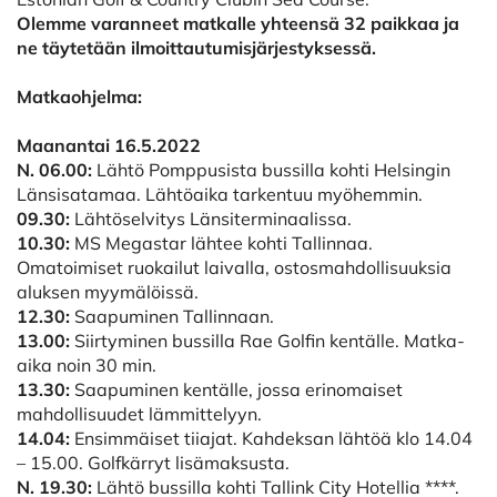
Olemme varanneet matkalle yhteensä 32 paikkaa ja
ne täytetään ilmoittautumisjärjestyksessä.
Matkaohjelma:
Maanantai 16.5.2022
N. 06.00:
Lähtö Pomppusista bussilla kohti Helsingin
Länsisatamaa. Lähtöaika tarkentuu myöhemmin.
09.30:
Lähtöselvitys Länsiterminaalissa.
10.30:
MS Megastar lähtee kohti Tallinnaa.
Omatoimiset ruokailut laivalla, ostosmahdollisuuksia
aluksen myymälöissä.
12.30:
Saapuminen Tallinnaan.
13.00:
Siirtyminen bussilla Rae Golfin kentälle. Matka-
aika noin 30 min.
13.30:
Saapuminen kentälle, jossa erinomaiset
mahdollisuudet lämmittelyyn.
14.04:
Ensimmäiset tiiajat. Kahdeksan lähtöä klo 14.04
– 15.00. Golfkärryt lisämaksusta.
N. 19.30:
Lähtö bussilla kohti Tallink City Hotellia ****.